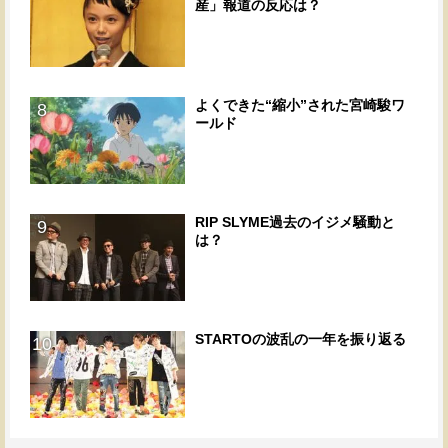
産」報道の反応は？
よくできた“縮小”された宮崎駿ワ
8
ールド
RIP SLYME過去のイジメ騒動と
9
は？
STARTOの波乱の一年を振り返る
10