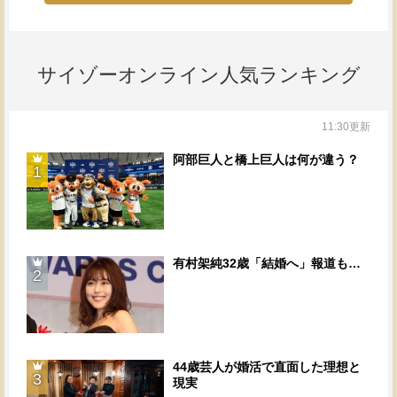
サイゾーオンライン人気ランキング
11:30更新
阿部巨人と橋上巨人は何が違う？
1
有村架純32歳「結婚へ」報道も…
2
44歳芸人が婚活で直面した理想と
3
現実