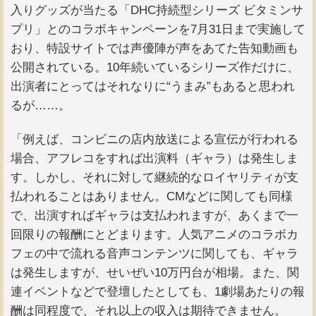
入りグッズが当たる「DHC持続型シリーズ ビタミンサ
プリ」とのコラボキャンペーンを7月31日まで実施して
おり、特設サイトでは声優陣が声をあてた告知動画も
公開されている。10年続いているシリーズ作だけに、
出演者にとってはそれなりに“うまみ”もあると思われ
るが……。
「例えば、コンビニの店内放送による宣伝が行われる
場合、アフレコをすれば出演料（ギャラ）は発生しま
す。しかし、それに対して継続的なロイヤリティが支
払われることはありません。CMなどに関しても同様
で、出演すればギャラは支払われますが、あくまで一
回限りの報酬にとどまります。人気アニメのコラボカ
フェの中で流れる音声コンテンツに関しても、ギャラ
は発生しますが、せいぜい10万円台が相場。また、関
連イベントなどで登壇したとしても、1劇場あたりの報
酬は同程度で、それ以上の収入は期待できません。