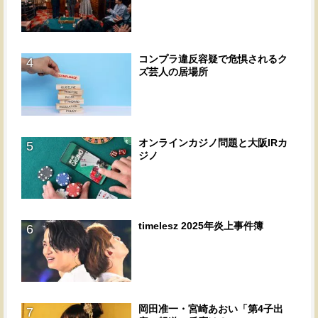
コンプラ違反容疑で危惧されるク
4
ズ芸人の居場所
オンラインカジノ問題と大阪IRカ
5
ジノ
timelesz 2025年炎上事件簿
6
岡田准一・宮崎あおい「第4子出
7