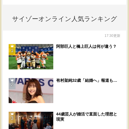
サイゾーオンライン人気ランキング
17:30更新
阿部巨人と橋上巨人は何が違う？
1
有村架純32歳「結婚へ」報道も…
2
44歳芸人が婚活で直面した理想と
3
現実