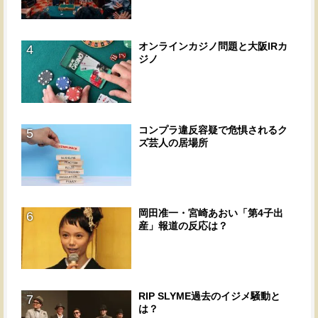
オンラインカジノ問題と大阪IRカ
4
ジノ
コンプラ違反容疑で危惧されるク
5
ズ芸人の居場所
岡田准一・宮崎あおい「第4子出
6
産」報道の反応は？
RIP SLYME過去のイジメ騒動と
7
は？