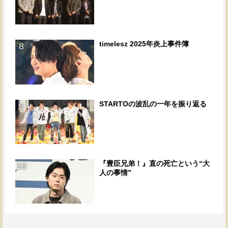
timelesz 2025年炎上事件簿
8
STARTOの波乱の一年を振り返る
9
『豊臣兄弟！』直の死亡という“大
10
人の事情”