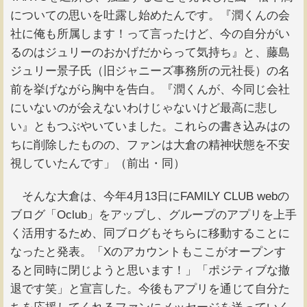
についての思いを吐露し始めたんです。『潤くんの会
社に俺も所属します！って言ったけど、今の自分がい
るのはジュリーのおかげだからって気持ち』と、藤島
ジュリー景子氏（旧ジャニーズ事務所の元社長）の名
前を挙げながら胸中を告白。『潤くんが、今同じ会社
にいないのが会えないわけじゃないけど最高に悲し
い』ともつぶやいていました。これらの書き込みはの
ちに削除したものの、ファンは大倉の精神状態を不安
視していたんです」（前出・同）
そんな大倉は、今年4月13日にFAMILY CLUB webの
ブログ「Oclub」をアップし、グループのアプリを上手
く活用するため、同ブログもそちらに移動することに
なったと発表。「Xのアカウントもここがオープンす
ると同時に閉じようと思います！」「ポジティブな撤
退です笑」と宣言した。今後もアプリを通じて自分た