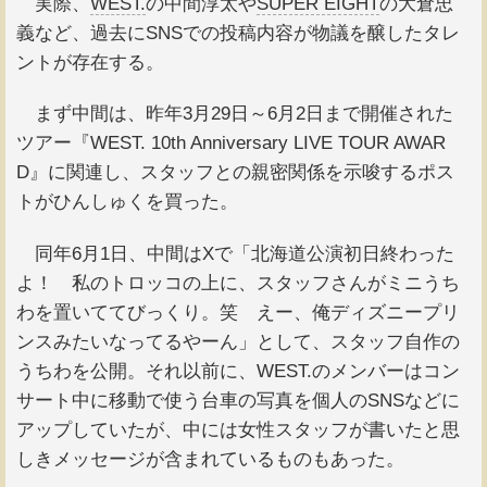
実際、
WEST.
の中間淳太や
SUPER EIGHT
の大倉忠
義など、過去にSNSでの投稿内容が物議を醸したタレ
ントが存在する。
まず中間は、昨年3月29日～6月2日まで開催された
ツアー『WEST. 10th Anniversary LIVE TOUR AWAR
D』に関連し、スタッフとの親密関係を示唆するポス
トがひんしゅくを買った。
同年6月1日、中間はXで「北海道公演初日終わった
よ！ 私のトロッコの上に、スタッフさんがミニうち
わを置いててびっくり。笑 えー、俺ディズニープリ
ンスみたいなってるやーん」として、スタッフ自作の
うちわを公開。それ以前に、WEST.のメンバーはコン
サート中に移動で使う台車の写真を個人のSNSなどに
アップしていたが、中には女性スタッフが書いたと思
しきメッセージが含まれているものもあった。