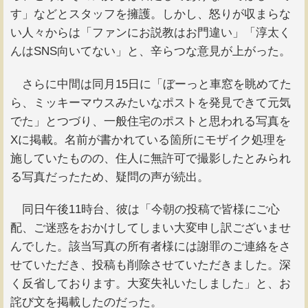
す」などとスタッフを擁護。しかし、怒りが収まらな
い人々からは「ファンにお説教はお門違い」「淳太く
んはSNS向いてない」と、辛らつな意見が上がった。
さらに中間は同月15日に「ぼーっと車窓を眺めてた
ら、ミッキーマウスみたいなポストを発見できて元気
でた」とつづり、一般住宅のポストと思われる写真を
Xに掲載。名前が書かれている箇所にモザイク処理を
施していたものの、住人に無許可で撮影したとみられ
る写真だったため、疑問の声が続出。
同日午後11時台、彼は「今朝の投稿で皆様にご心
配、ご迷惑をおかけしてしまい大変申し訳ございませ
んでした。該当写真の所有者様には謝罪のご連絡をさ
せていただき、投稿も削除させていただきました。深
く反省しております。大変失礼いたしました」と、お
詫び文を掲載したのだった。