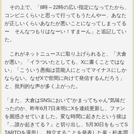
その上で、「8時～22時の広い指定になってたから、
コンビニくらいと思って行ってもうたんやー、あなた
が正しいくらいあなたが悪いことになってしまってる
ー そんなつもりはなーい！すまーん」と追記してい
た。
これがネットニュースに取り上げられると、「大倉
が悪い」「イラついたとしても、Xに書くことではな
い」「こういう愚痴は芸能人にとってマイナスにしか
ならない。なぜXで世間に向けて発信するんだろう」
と、批判的な声が多く上がった。
「また、大倉はSNSにおいて“かまってちゃん”気味だ
ったのか、昨年6月7日未明にXを連続更新し、ファン
を困惑させていました。変な時間に起きたという彼は
『…誰か起きてる？』と切り出し、5月30日をもってS
TARTOを退所し、独立することを発表した嵐・松本潤