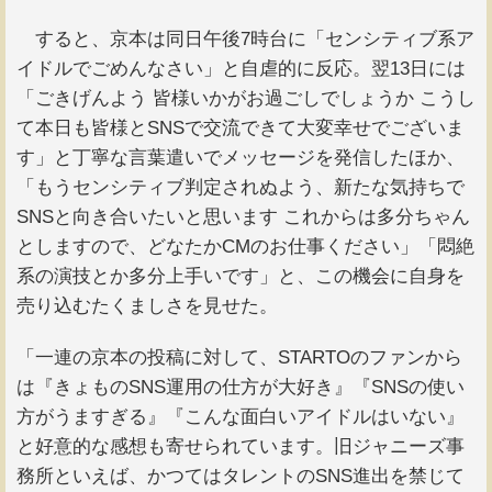
すると、京本は同日午後7時台に「センシティブ系ア
イドルでごめんなさい」と自虐的に反応。翌13日には
「ごきげんよう 皆様いかがお過ごしでしょうか こうし
て本日も皆様とSNSで交流できて大変幸せでございま
す」と丁寧な言葉遣いでメッセージを発信したほか、
「もうセンシティブ判定されぬよう、新たな気持ちで
SNSと向き合いたいと思います これからは多分ちゃん
としますので、どなたかCMのお仕事ください」「悶絶
系の演技とか多分上手いです」と、この機会に自身を
売り込むたくましさを見せた。
「一連の京本の投稿に対して、STARTOのファンから
は『きょものSNS運用の仕方が大好き』『SNSの使い
方がうますぎる』『こんな面白いアイドルはいない』
と好意的な感想も寄せられています。旧ジャニーズ事
務所といえば、かつてはタレントのSNS進出を禁じて