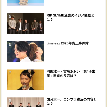
RIP SLYME過去のイジメ騒動と
5
は？
timelesz 2025年炎上事件簿
6
岡田准一・宮崎あおい「第4子出
7
産」報道の反応は？
国分太一、コンプラ違反の内容と
8
は？