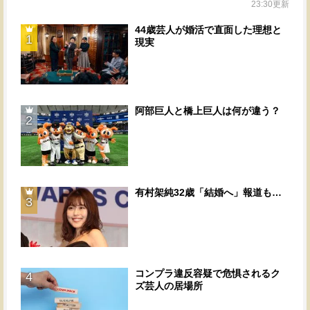
23:30更新
44歳芸人が婚活で直面した理想と
1
現実
阿部巨人と橋上巨人は何が違う？
2
有村架純32歳「結婚へ」報道も…
3
コンプラ違反容疑で危惧されるク
4
ズ芸人の居場所