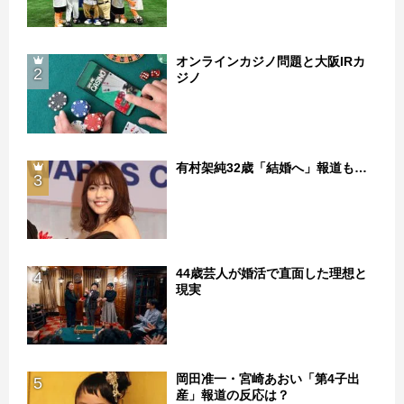
オンラインカジノ問題と大阪IRカ
2
ジノ
有村架純32歳「結婚へ」報道も…
3
44歳芸人が婚活で直面した理想と
4
現実
岡田准一・宮崎あおい「第4子出
5
産」報道の反応は？