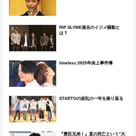
RIP SLYME過去のイジメ騒動と
6
は？
timelesz 2025年炎上事件簿
7
STARTOの波乱の一年を振り返る
8
『豊臣兄弟！』直の死亡という“大
9