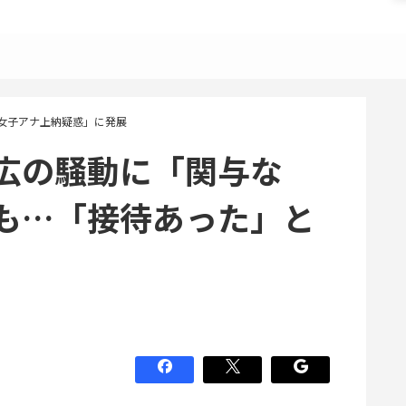
女子アナ上納疑惑」に発展
広の騒動に「関与な
も…「接待あった」と