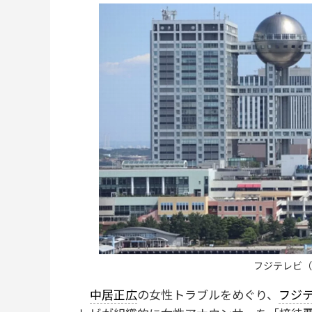
フジテレビ（
中居正広
の女性トラブルをめぐり、
フジ