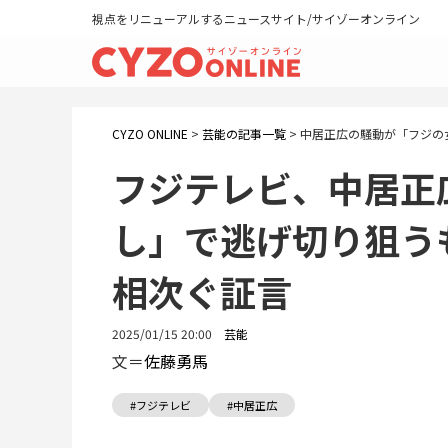
視点をリニューアルするニュースサイト/サイゾーオンライン
CYZO ONLINE
>
芸能の記事一覧
>
中居正広の騒動が「フジの
フジテレビ、中居正
し」で逃げ切り狙う
相次ぐ証言
2025/01/15 20:00
芸能
文＝
佐藤勇馬
#フジテレビ
#中居正広