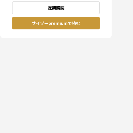
定期購読
サイゾーpremiumで読む