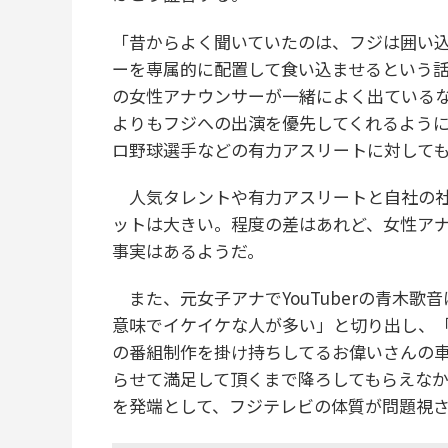
「昔からよく聞いていたのは、フジは囲い
ーを専属的に配置して食い込ませるという
の女性アナウンサーが一緒によく出ている
よりもフジへの出演を優先してくれるよう
ロ野球選手などの有力アスリートに対して
人気タレントや有力アスリートと自社の社
ットは大きい。程度の差はあれど、女性ア
事実はあるようだ。
また、元女子アナでYouTuberの青木歌
意味でイケイケな人が多い」と切り出し、
の番組制作を掛け持ちしてるお偉いさんの
らせて満足して頂くまで降ろしてもらえな
を発端として、フジテレビの体質が問題視