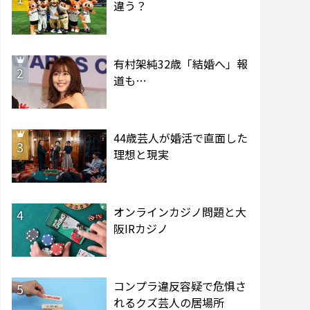
違う？
有村架純32歳「結婚へ」報
2
道も…
44歳芸人が婚活で直面した
3
理想と現実
オンラインカジノ問題と大
4
阪IRカジノ
コンプラ違反容疑で危惧さ
5
れるクズ芸人の居場所