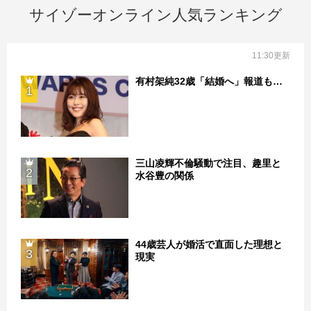
サイゾーオンライン人気ランキング
11:30更新
有村架純32歳「結婚へ」報道も…
1
三山凌輝不倫騒動で注目、趣里と
2
水谷豊の関係
44歳芸人が婚活で直面した理想と
3
現実