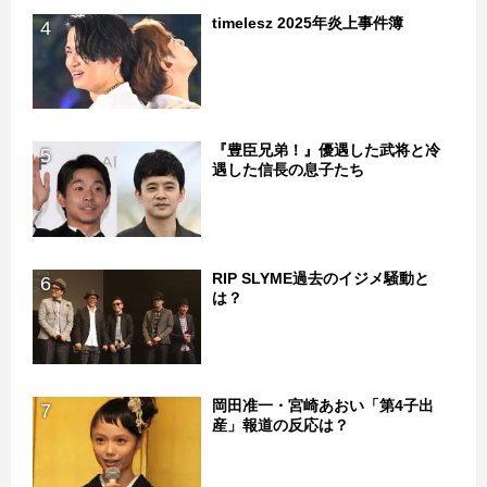
timelesz 2025年炎上事件簿
4
『豊臣兄弟！』優遇した武将と冷
5
遇した信長の息子たち
RIP SLYME過去のイジメ騒動と
6
は？
岡田准一・宮崎あおい「第4子出
7
産」報道の反応は？