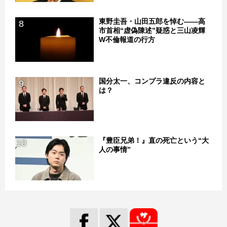
東野圭吾・山田五郎を悼む――高
8
市首相“虚偽陳述”疑惑と三山凌輝
W不倫報道の行方
国分太一、コンプラ違反の内容と
9
は？
『豊臣兄弟！』直の死亡という“大
10
人の事情”