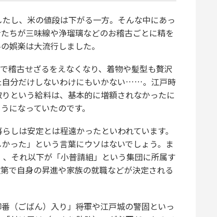
したし、米の値段は下がる一方。そんな中にあっ
者たちが三味線や浄瑠璃などのお稽古ごとに精を
手の娯楽は大流行しました。
で稽古せざるをえなくなり、着物や髪型も贅沢
た自分だけしないわけにもいかない……。江戸時
取りという給料は、基本的に増額されなかったに
ようになっていたのです。
暮らしは安定とは程遠かったといわれています。
しかった」という言葉にウソはないでしょう。ま
組」、それ以下が「小普請組」という集団に所属す
次第で自身の昇進や家族の就職などが決定される
（ごばん）入り」――将軍や江戸城の警固といっ