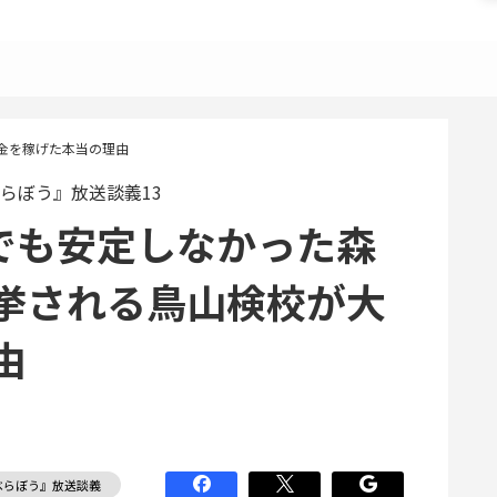
金を稼げた本当の理由
らぼう』放送談義13
石でも安定しなかった森
挙される鳥山検校が大
由
べらぼう』放送談義