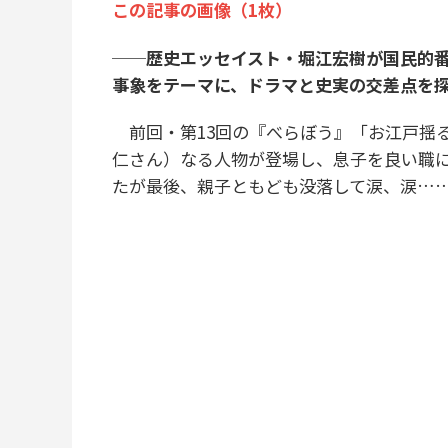
この記事の画像（1枚）
──歴史エッセイスト・堀江宏樹が国民的
事象をテーマに、ドラマと史実の交差点を
前回・第13回の『べらぼう』「お江戸揺
仁さん）なる人物が登場し、息子を良い職
たが最後、親子ともども没落して涙、涙…