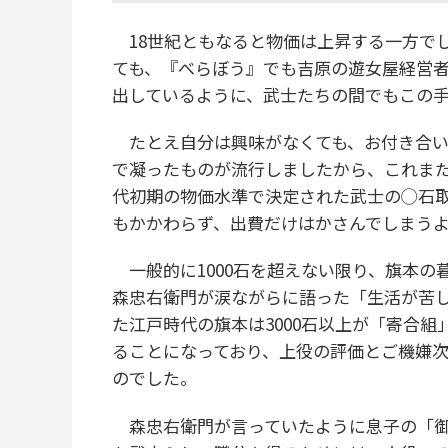
18世紀ともなると物価は上昇する一方で
ても、『べらぼう』でも吉原の遊女屋経営
出しているように、武士たちの間でもこの
たとえ自分は興味がなくても、お付き合い
で凝ったものが流行しましたから、これま
代初期の物価水準で決定された武士の◯石
もかかわらず、出費だけはかさんでしまう
一般的に1000石を超えない限り、旗本の
森忠右衛門が涙ながらに語った「生活が苦
た江戸時代の旗本は3000石以上が「寄合
ることになっており、上役の評価とご機嫌
のでした。
森忠右衛門が言っていたように息子の「御番