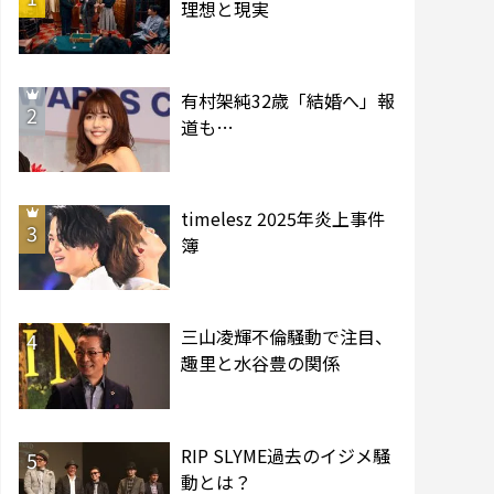
理想と現実
有村架純32歳「結婚へ」報
2
道も…
timelesz 2025年炎上事件
3
簿
三山凌輝不倫騒動で注目、
4
趣里と水谷豊の関係
RIP SLYME過去のイジメ騒
5
動とは？