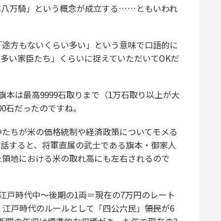
本八万騎」という概念が成立する……ともいわれ
途方もないくらい多い」という意味で口語的に
多い家臣たち」くらいに捉えていただいてOKだ
本は最高9999石取りまで（1万石取り以上が大
00石だったのですね。
たちが米の価格統制や経済政策についてモメる
お話すると、将軍直属の武士である旗本・御家人
た領地における米の取れ高にも左右されるので
て江戸時代中～後期の1両＝現在の7万円のレート
、江戸時代のルールとして「四公六民」――領民が6