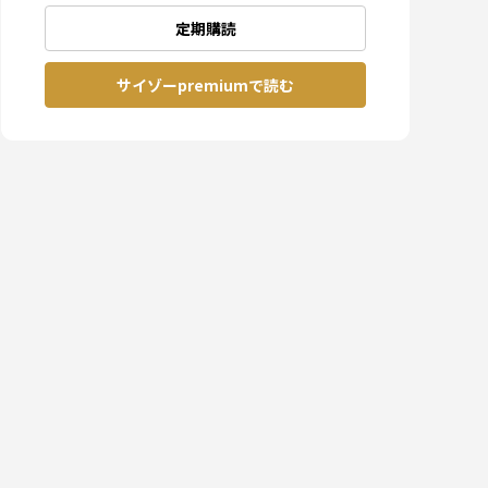
定期購読
サイゾーpremiumで読む