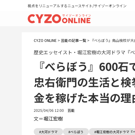
視点をリニューアルするニュースサイト/サイゾーオンライン
CYZO ONLINE
>
芸能の記事一覧
>
『べらぼう』鳥山検校が大
歴史エッセイスト・堀江宏樹の大河ドラマ『べ
『べらぼう』600
忠右衛門の生活と検
金を稼げた本当の理
2025/04/06 12:00
芸能
文＝
堀江宏樹
#大河ドラマ
#べらぼう
#堀江宏樹の大河ドラマ『