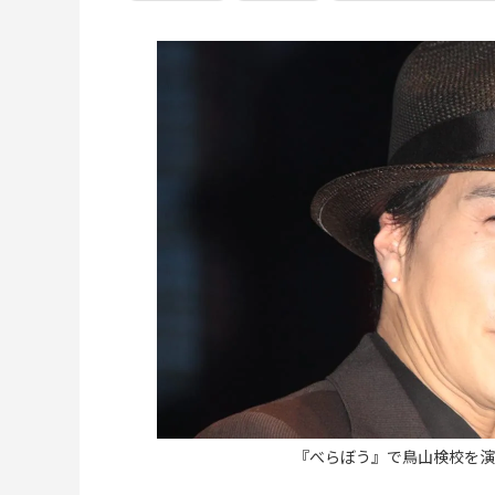
『べらぼう』で鳥山検校を演