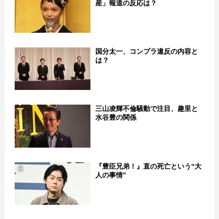
産」報道の反応は？
国分太一、コンプラ違反の内容と
6
は？
三山凌輝不倫騒動で注目、趣里と
7
水谷豊の関係
『豊臣兄弟！』直の死亡という“大
8
人の事情”