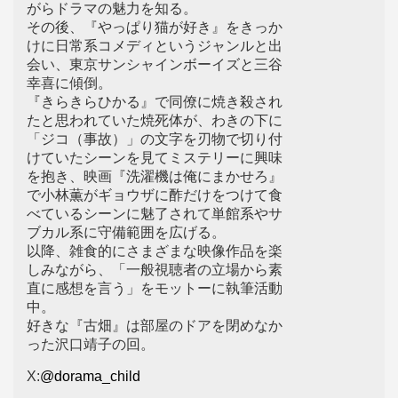
がらドラマの魅力を知る。
その後、『やっぱり猫が好き』をきっか
けに日常系コメディというジャンルと出
会い、東京サンシャインボーイズと三谷
幸喜に傾倒。
『きらきらひかる』で同僚に焼き殺され
たと思われていた焼死体が、わきの下に
「ジコ（事故）」の文字を刃物で切り付
けていたシーンを見てミステリーに興味
を抱き、映画『洗濯機は俺にまかせろ』
で小林薫がギョウザに酢だけをつけて食
べているシーンに魅了されて単館系やサ
ブカル系に守備範囲を広げる。
以降、雑食的にさまざまな映像作品を楽
しみながら、「一般視聴者の立場から素
直に感想を言う」をモットーに執筆活動
中。
好きな『古畑』は部屋のドアを閉めなか
った沢口靖子の回。
X:
@dorama_child