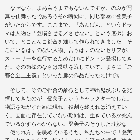
なぜなら、まあ言うまでもないんですが、のぶが写
真を仕舞ったであろうその瞬間に、同じ部屋に登美子
がいたからです。ここまで、『
あんぱん
』というドラ
マは人物を「登場させる／させない」という選択にお
いて、とことんご都合を通して作られてきました。そ
こにいるはずのない人物、言うはずのないセリフが、
ストーリーを進行するためだけにドンドン登場してき
た。その節操のなさは常軌を逸していて、まさに「ご
都合至上主義」といった趣の作品だったわけです。
そして、そのご都合の象徴として神出鬼没ぶりを発
揮してきたのが、登美子というキャラクターでした。
物語を転がすために現れ、役割を終えれば消えてい
く。画面に存在していない期間は、生きているか死ん
でいるかすらわからない。登美子のそうした珍妙な
「使われ方」を眺めているうち、私たちの中で「登美