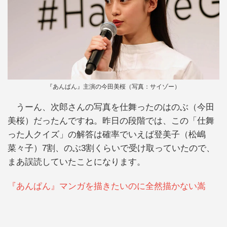
『あんぱん』主演の今田美桜（写真：サイゾー）
うーん、次郎さんの写真を仕舞ったのはのぶ（今田
美桜）だったんですね。昨日の段階では、この「仕舞
った人クイズ」の解答は確率でいえば登美子（松嶋
菜々子）7割、のぶ3割くらいで受け取っていたので、
まあ誤読していたことになります。
『あんぱん』マンガを描きたいのに全然描かない嵩