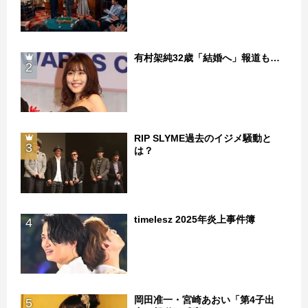
有村架純32歳「結婚へ」報道も…
2
RIP SLYME過去のイジメ騒動と
3
は？
timelesz 2025年炎上事件簿
4
岡田准一・宮崎あおい「第4子出
5