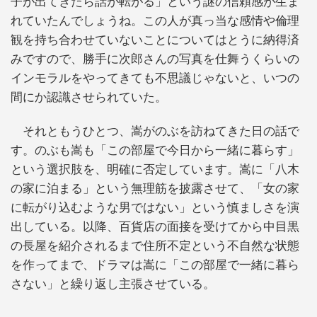
子が出てきたら話が転がる」という謎の信頼感が生ま
れていたんでしょうね。この人が真っ当な感情や倫理
観を持ち合わせていないことについてはとうに納得済
みですので、勝手に次郎さんの写真を仕舞うくらいの
インモラルをやってきても不思議じゃないと、いつの
間にか認識させられていた。
それともうひとつ、嵩がのぶを訪ねてきた日の話で
す。のぶも嵩も「この部屋で今日から一緒に暮らす」
という選択肢を、明確に否定しています。嵩に「八木
の家に泊まる」という無理筋を披露させて、「女の家
に転がり込むような男ではない」という慎ましさを演
出している。以降、百貨店の面接を受けてから中目黒
の長屋を紹介されるまで住所不定という不自然な状態
を作ってまで、ドラマは嵩に「この部屋で一緒に暮ら
さない」と繰り返し主張させている。