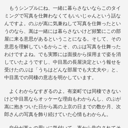
もうシンプルにね、一緒に暮らさないならこのタイ
ミングで写真を仕舞わなくてもいいじゃんという話な
んですよ。のぶが嵩に気兼ねして写真を仕舞ったとい
うのなら、嵩は一緒には暮らさないけど頻繁にこの部
屋に来る意思があるということになる。そして、その
意思を理解しているからこそ、のぶは写真を仕舞った
わけですよね。でも実際には面接から採用まで姿を消
していたようですし、中目黒の長屋決定という報せを
受けたのぶは「うちはどんな部屋でも大丈夫や」と、
中目黒での同棲の意志を明かしています。
よくわからなすぎるのよ。有楽町では同棲できない
けど中目黒ならオッケーな理由もわからんし、のぶが
嵩に抱きついた日から嵩の上京の日までの数か月、次
郎さんの写真を飾り続けていた心情もわからん。
自分が嵩への思いに気付いて、嵩から告白されてそ