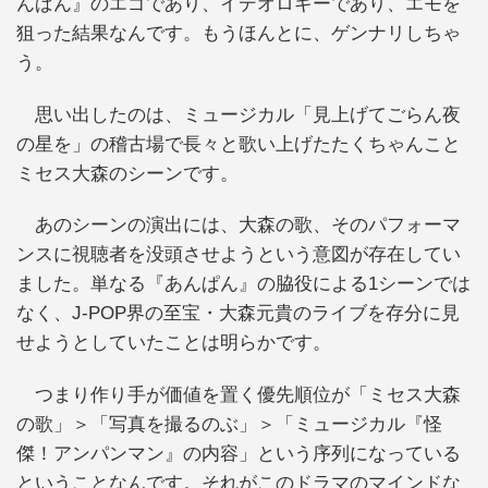
んぱん』のエゴであり、イデオロギーであり、エモを
狙った結果なんです。もうほんとに、ゲンナリしちゃ
う。
思い出したのは、ミュージカル「見上げてごらん夜
の星を」の稽古場で長々と歌い上げたたくちゃんこと
ミセス大森のシーンです。
あのシーンの演出には、大森の歌、そのパフォーマ
ンスに視聴者を没頭させようという意図が存在してい
ました。単なる『あんぱん』の脇役による1シーンでは
なく、J-POP界の至宝・大森元貴のライブを存分に見
せようとしていたことは明らかです。
つまり作り手が価値を置く優先順位が「ミセス大森
の歌」＞「写真を撮るのぶ」＞「ミュージカル『怪
傑！アンパンマン』の内容」という序列になっている
ということなんです。それがこのドラマのマインドな