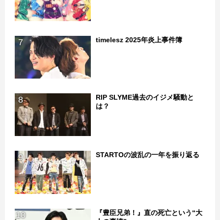
timelesz 2025年炎上事件簿
7
RIP SLYME過去のイジメ騒動と
8
は？
STARTOの波乱の一年を振り返る
9
『豊臣兄弟！』直の死亡という“大
10