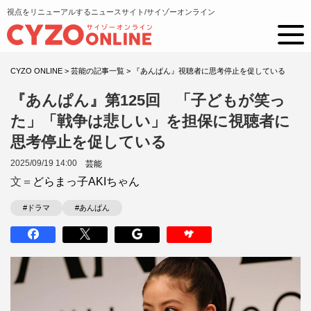
視点をリニューアルするニュースサイト/サイゾーオンライン
CYZO ONLINE
>
芸能の記事一覧
>
『あんぱん』視聴者に思考停止を促している
『あんぱん』第125回 「子どもが笑っ
た」「戦争は悲しい」を担保に視聴者に
思考停止を促している
2025/09/19 14:00
芸能
文＝
どらまっ子AKIちゃん
#ドラマ
#あんぱん