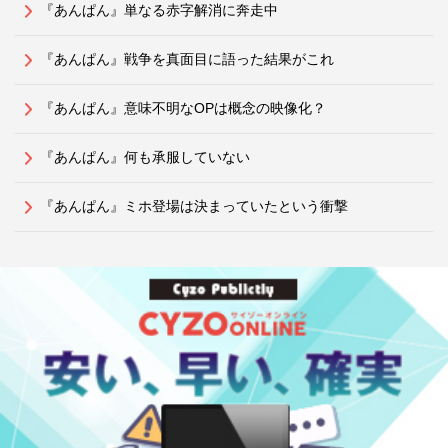
『あんぱん』単なる赤字解消に奔走中
『あんぱん』戦争を真面目に語った結果がこれ
『あんぱん』意味不明なOPは概念の映像化？
『あんぱん』何も承服していない
『あんぱん』ミホ登場は決まっていたという衝撃