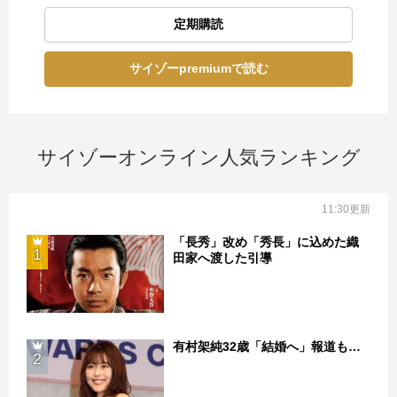
定期購読
サイゾーpremiumで読む
サイゾーオンライン人気ランキング
11:30更新
「長秀」改め「秀長」に込めた織
1
田家へ渡した引導
有村架純32歳「結婚へ」報道も…
2