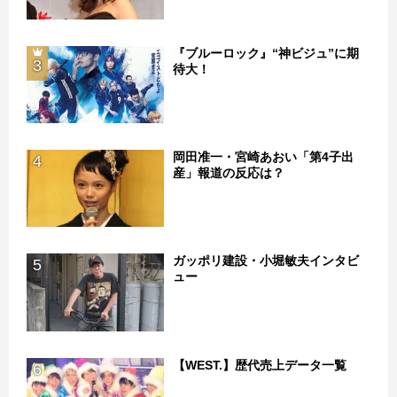
『ブルーロック』“神ビジュ”に期
3
待大！
岡田准一・宮崎あおい「第4子出
4
産」報道の反応は？
ガッポリ建設・小堀敏夫インタビ
5
ュー
【WEST.】歴代売上データ一覧
6