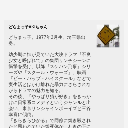
どらまっ子AKIちゃん
どらまっ子。1977年3月生、埼玉県出
身。
幼少期に姉が見ていた大映ドラマ『不良
少女と呼ばれて』の集団リンチシーンに
衝撃を受け、以降『スケバン刑事』シリ
ーズや『スクール・ウォーズ』、映画
『ビー・バップ・ハイスクール』などで
実生活とはかけ離れた暴力にさらされな
がらドラマの魅力を知る。
その後、『やっぱり猫が好き』をきっか
けに日常系コメディというジャンルと出
会い、東京サンシャインボーイズと三谷
幸喜に傾倒。
『きらきらひかる』で同僚に焼き殺され
たと思われていた焼死体が、わきの下に