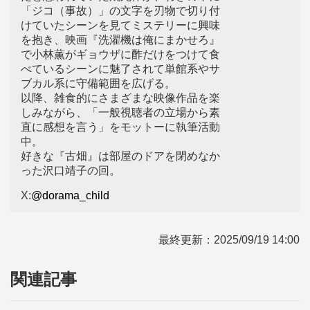
「ジコ（事故）」の文字を刃物で切り付
けていたシーンを見てミステリーに興味
を抱き、映画『洗濯機は俺にまかせろ』
で小林薫がギョウザに酢だけをつけて食
べているシーンに魅了されて単館系やサ
ブカル系に守備範囲を広げる。
以降、雑食的にさまざまな映像作品を楽
しみながら、「一般視聴者の立場から素
直に感想を言う」をモットーに執筆活動
中。
好きな『古畑』は部屋のドアを閉めなか
った沢口靖子の回。
X:
@dorama_child
最終更新：
2025/09/19 14:00
関連記事