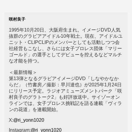
咲村良子
1995年10月20日、大阪府生まれ。イメージDVD人気
抜群のグラビアアイドル10年戦士。現在、アイドルユ
ニット・CLIPCLIPのメンバーとしても活動しつつ会
社経営もこなし、さらには女子プロレス団体「マリー
ゴールド」の選手としてデビューを控えるなどマルチ
な才能を持つ。
＜最新情報＞
第13弾となるグラビアイメージDVD「しなやかなか
らだ」（竹書房／撮影：早川達也）が2025年1月24日
にリリース予定。ラジオアミューズメントパーク「咲
村良子のグラトーク2」も好評放送中。サイゾーオン
ラインでは、女子プロレス挑戦記を語る連載「ヴィラ
ンの花道」を連載開始。
X:
@ri_yonn1020
Instagram:
@ri_yonn1020