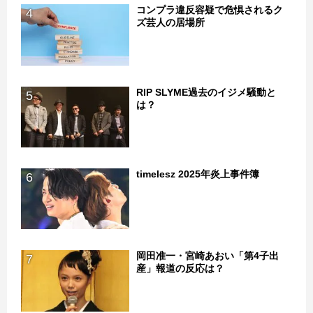
コンプラ違反容疑で危惧されるク
4
ズ芸人の居場所
RIP SLYME過去のイジメ騒動と
5
は？
timelesz 2025年炎上事件簿
6
岡田准一・宮崎あおい「第4子出
7
産」報道の反応は？