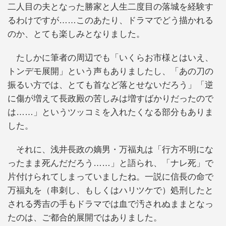
二人目の夫となった勝家と人生二度目の落城を経験す
るわけですが……このあたり、ドラマでどう描かれる
のか、とても楽しみとなりました。
たしかに筆者の周辺でも「いくらお市様とはいえ、
トンデモ展開」という声もありましたし、「あの刀の
振るい方では、とても首など落とせないだろう」「逆
に傷が増えて長政殿の苦しみは増すばかりだったので
は……」というツッコミを入れたくなる部分もありま
した。
それに、浅井長政の嫡男・万福丸は「行方不明にな
ったまま死んだだろう……」と語られ、「ナレ死」で
片付けられてしまっていましたね。一説に信長の命で
万福丸を（串刺し、もしくはハリツケで）処刑したと
される秀吉の手もドラマでは血で汚されぬままとなっ
たのは、ご都合的展開ではありました。