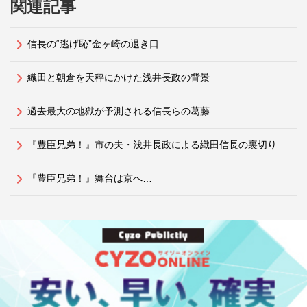
関連記事
信長の“逃げ恥”金ヶ崎の退き口
織田と朝倉を天秤にかけた浅井長政の背景
過去最大の地獄が予測される信長らの葛藤
『豊臣兄弟！』市の夫・浅井長政による織田信長の裏切り
『豊臣兄弟！』舞台は京へ…