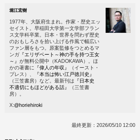
堀江宏樹
1977年、大阪府生まれ。作家・歴史エッ
セイスト。早稲田大学第一文学部フラン
ス文学科卒業。日本・世界を問わず歴史
のおもしろさを拾い上げる作風で幅広い
ファン層をもつ。原案監修をつとめるマ
ンガ
『エリザベート～神の手を持つ王女
～』
が無料公開中（KADOKAWA）。ほ
かの著書に
『偉人の年収』
（イースト・
プレス）、
『本当は怖い江戸徳川史』
（三笠書房）など。最新刊は
『日本史
不適切にもほどがある話』
（三笠書
房）。
X:
@horiehiroki
最終更新：
2026/05/10 12:00