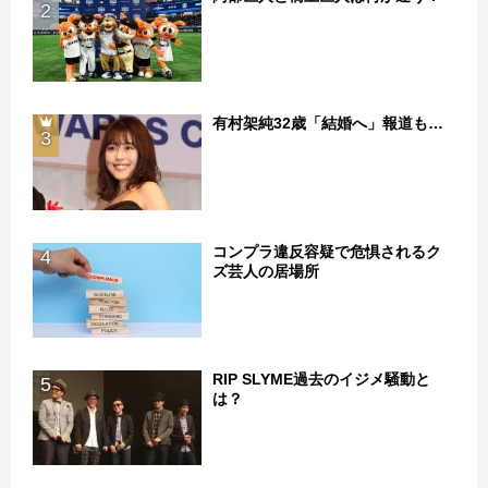
2
有村架純32歳「結婚へ」報道も…
3
コンプラ違反容疑で危惧されるク
4
ズ芸人の居場所
RIP SLYME過去のイジメ騒動と
5
は？