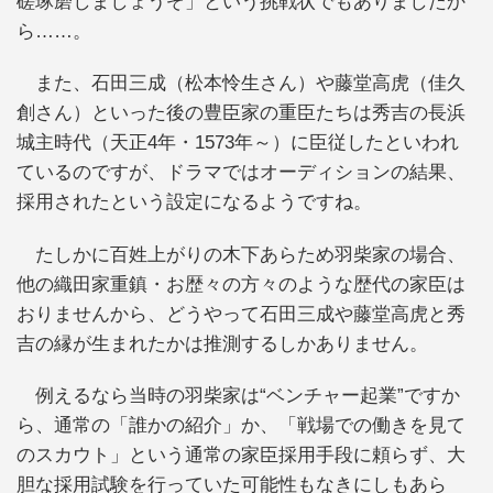
磋琢磨しましょうぞ」という挑戦状でもありましたか
ら……。
また、石田三成（松本怜生さん）や藤堂高虎（佳久
創さん）といった後の豊臣家の重臣たちは秀吉の長浜
城主時代（天正4年・1573年～）に臣従したといわれ
ているのですが、ドラマではオーディションの結果、
採用されたという設定になるようですね。
たしかに百姓上がりの木下あらため羽柴家の場合、
他の織田家重鎮・お歴々の方々のような歴代の家臣は
おりませんから、どうやって石田三成や藤堂高虎と秀
吉の縁が生まれたかは推測するしかありません。
例えるなら当時の羽柴家は“ベンチャー起業”ですか
ら、通常の「誰かの紹介」か、「戦場での働きを見て
のスカウト」という通常の家臣採用手段に頼らず、大
胆な採用試験を行っていた可能性もなきにしもあら