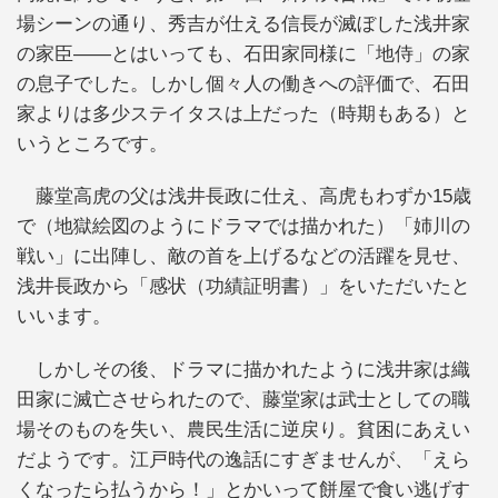
場シーンの通り、秀吉が仕える信長が滅ぼした浅井家
の家臣――とはいっても、石田家同様に「地侍」の家
の息子でした。しかし個々人の働きへの評価で、石田
家よりは多少ステイタスは上だった（時期もある）と
いうところです。
藤堂高虎の父は浅井長政に仕え、高虎もわずか15歳
で（地獄絵図のようにドラマでは描かれた）「姉川の
戦い」に出陣し、敵の首を上げるなどの活躍を見せ、
浅井長政から「感状（功績証明書）」をいただいたと
いいます。
しかしその後、ドラマに描かれたように浅井家は織
田家に滅亡させられたので、藤堂家は武士としての職
場そのものを失い、農民生活に逆戻り。貧困にあえい
だようです。江戸時代の逸話にすぎませんが、「えら
くなったら払うから！」とかいって餅屋で食い逃げす