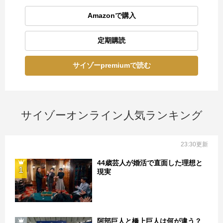
Amazonで購入
定期購読
サイゾーpremiumで読む
サイゾーオンライン人気ランキング
23:30更新
44歳芸人が婚活で直面した理想と
1
現実
阿部巨人と橋上巨人は何が違う？