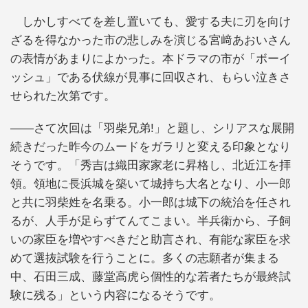
しかしすべてを差し置いても、愛する夫に刃を向け
ざるを得なかった市の悲しみを演じる宮﨑あおいさん
の表情があまりによかった。本ドラマの市が「ボーイ
ッシュ」である伏線が見事に回収され、もらい泣きさ
せられた次第です。
――さて次回は「羽柴兄弟!」と題し、シリアスな展開
続きだった昨今のムードをガラリと変える印象となり
そうです。「秀吉は織田家家老に昇格し、北近江を拝
領。領地に長浜城を築いて城持ち大名となり、小一郎
と共に羽柴姓を名乗る。小一郎は城下の統治を任され
るが、人手が足らずてんてこまい。半兵衛から、子飼
いの家臣を増やすべきだと助言され、有能な家臣を求
めて選抜試験を行うことに。多くの志願者が集まる
中、石田三成、藤堂高虎ら個性的な若者たちが最終試
験に残る」という内容になるそうです。