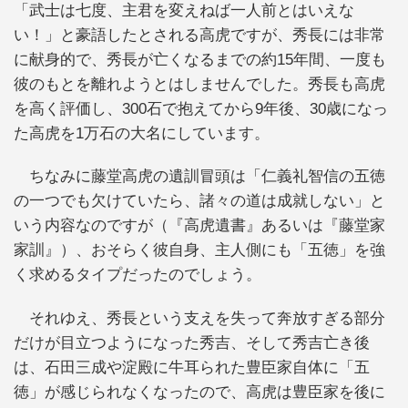
「武士は七度、主君を変えねば一人前とはいえな
い！」と豪語したとされる高虎ですが、秀長には非常
に献身的で、秀長が亡くなるまでの約15年間、一度も
彼のもとを離れようとはしませんでした。秀長も高虎
を高く評価し、300石で抱えてから9年後、30歳になっ
た高虎を1万石の大名にしています。
ちなみに藤堂高虎の遺訓冒頭は「仁義礼智信の五徳
の一つでも欠けていたら、諸々の道は成就しない」と
いう内容なのですが（『高虎遺書』あるいは『藤堂家
家訓』）、おそらく彼自身、主人側にも「五徳」を強
く求めるタイプだったのでしょう。
それゆえ、秀長という支えを失って奔放すぎる部分
だけが目立つようになった秀吉、そして秀吉亡き後
は、石田三成や淀殿に牛耳られた豊臣家自体に「五
徳」が感じられなくなったので、高虎は豊臣家を後に