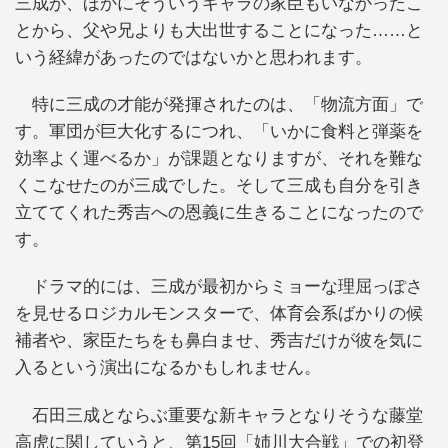
三成が、ほかにそういうキャラの家臣もいなかったこ
とから、父や兄よりも大出世することになった……と
いう経緯があったのではないかと思われます。
特に三成の才能が発揮されたのは、「物流方面」で
す。軍団が巨大化するにつれ、「いかに食料と弾薬を
効率よく運べるか」が課題となりますが、それを難な
くこなせたのが三成でした。そして三成も自分を引き
立ててくれた秀吉への恩義に生きることになったので
す。
ドラマ的には、三成が最初からミョーな理屈っぽさ
を見せるロジカルモンスターで、体育会系ばかりの候
補者や、家臣たちをも鼻白ませ、秀吉だけが彼を気に
入るという演出になるかもしれません。
石田三成とならぶ重要な新キャラとなりそうな藤堂
高虎に関していうと、第15回「姉川大合戦」での初登