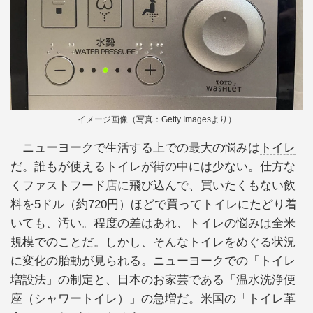
イメージ画像（写真：Getty Imagesより）
ニューヨークで生活する上での最大の悩みは
トイレ
だ。誰もが使えるトイレが街の中には少ない。仕方な
くファストフード店に飛び込んで、買いたくもない飲
料を5ドル（約720円）ほどで買ってトイレにたどり着
いても、汚い。程度の差はあれ、トイレの悩みは全米
規模でのことだ。しかし、そんなトイレをめぐる状況
に変化の胎動が見られる。ニューヨークでの「トイレ
増設法」の制定と、日本のお家芸である「温水洗浄便
座（シャワートイレ）」の急増だ。米国の「トイレ革