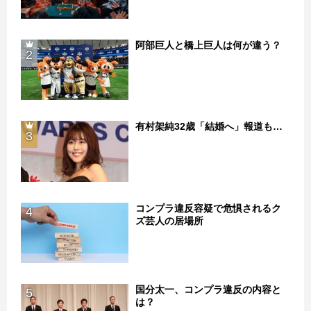
阿部巨人と橋上巨人は何が違う？
2
有村架純32歳「結婚へ」報道も…
3
コンプラ違反容疑で危惧されるク
4
ズ芸人の居場所
国分太一、コンプラ違反の内容と
5
は？