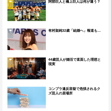
阿部巨人と橋上巨人は何が違う？
1
有村架純32歳「結婚へ」報道も…
2
44歳芸人が婚活で直面した理想と
3
現実
コンプラ違反容疑で危惧されるク
4
ズ芸人の居場所