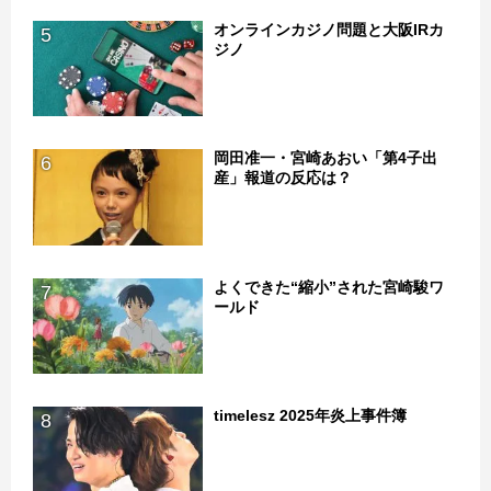
オンラインカジノ問題と大阪IRカ
5
ジノ
岡田准一・宮崎あおい「第4子出
6
産」報道の反応は？
よくできた“縮小”された宮崎駿ワ
7
ールド
timelesz 2025年炎上事件簿
8