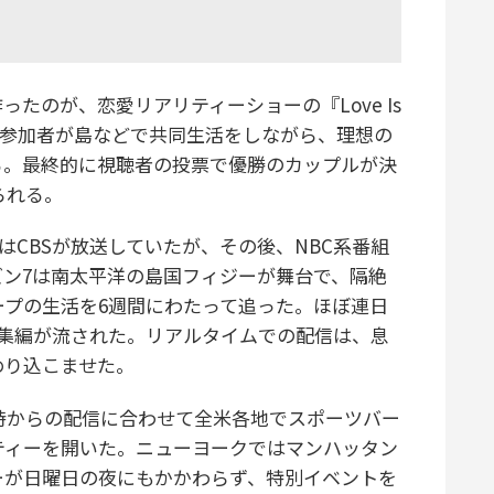
のが、恋愛リアリティーショーの『Love Is
版で、参加者が島などで共同生活をしながら、理想の
る。最終的に視聴者の投票で優勝のカップルが決
られる。
はCBSが放送していたが、その後、NBC系番組
ン7は南太平洋の島国フィジーが舞台で、隔絶
ープの生活を6週間にわたって追った。ほぼ連日
総集編が流された。リアルタイムでの配信は、息
めり込こませた。
時からの配信に合わせて全米各地でスポーツバー
鑑賞パーティーを開いた。ニューヨークではマンハッタン
ーが日曜日の夜にもかかわらず、特別イベントを