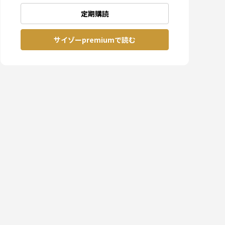
定期購読
サイゾーpremiumで読む