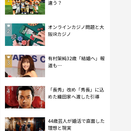
違う？
オンラインカジノ問題と大
2
阪IRカジノ
有村架純32歳「結婚へ」報
3
道も…
「長秀」改め「秀長」に込
4
めた織田家へ渡した引導
44歳芸人が婚活で直面した
5
理想と現実