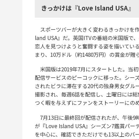
きっかけは『Love Island USA』
スポーツバーが大きく変わるきっかけを作った
land USA』だ。英国ITVの番組の米国
恋人を見つけようと奮闘する姿を描いてい
まり、10万ドル（約1480万円）の賞金が贈
米国版は2019年7月にスタートした。当初
配信サービスのピーコックに移った。シーズ
されたビラに滞在する20代の独身男女グル
撮影され、毎週6話を配信し、土曜日には
つく暇を与えずにファンをストーリーにの
7月13日に最終回が配信されたが、午後9
が『Love Island USA』シーズン7
を中心に、確認できただけでも13以上のバ