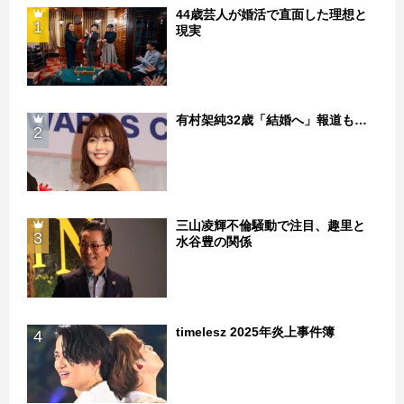
44歳芸人が婚活で直面した理想と
1
現実
有村架純32歳「結婚へ」報道も…
2
三山凌輝不倫騒動で注目、趣里と
3
水谷豊の関係
timelesz 2025年炎上事件簿
4