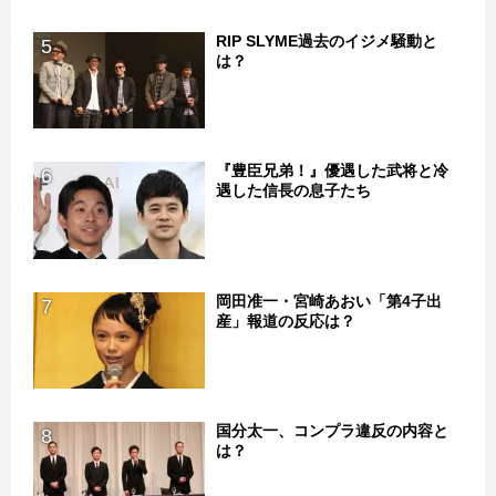
RIP SLYME過去のイジメ騒動と
5
は？
『豊臣兄弟！』優遇した武将と冷
6
遇した信長の息子たち
岡田准一・宮崎あおい「第4子出
7
産」報道の反応は？
国分太一、コンプラ違反の内容と
8
は？