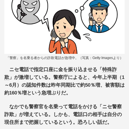
「警察」を名乗る者からの詐欺電話が急増中。（写真：Getty Imagesより）
ニセ電話で指定口座に金を振り込ませる「
特殊詐
欺
」が激増している。警察庁によると、今年上半期（1
～6月）の認知件数は昨年同期比で約50％増、被害額は
約160％増という急増ぶりだ。
なかでも警察官を名乗って電話をかける「ニセ警察
詐欺」が増えている。しかも、電話口の相手は自分の
現住所まで把握しているという。恐ろしい話だ。