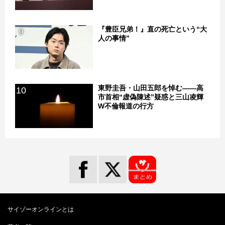
『豊臣兄弟！』直の死亡という“大
9
人の事情”
東野圭吾・山田五郎を悼む――高
10
市首相“虚偽陳述”疑惑と三山凌輝
W不倫報道の行方
サイゾーオンラインとは