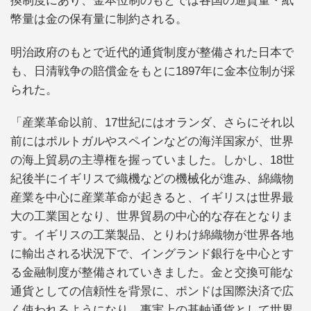
換制度にあり、金本位制のもとでは各国の通貨量・紙
幣量は金の保有量に制約される。
明治政府のもとで近代的通貨制度が整備された日本で
も、日清戦争の賠償金をもとに1897年に金本位制が採
られた。
「産業革命以前、17世紀にはオランダ、さらにそれ以
前にはポルトガルやスペインなどの海洋国家が、世界
の海上貿易の主導権を握っていました。しかし、18世
紀後半にイギリスで織機などの機械化が進み、綿織物
産業を中心に産業革命が起きると、イギリスは世界最
大の工業国となり、世界貿易の中心的な存在となりま
す。イギリスの工業製品、とりわけ綿織物が世界各地
に輸出される状況下で、イングランド銀行を中心とす
る金融制度が整備されていきました。金と交換可能な
通貨としての信頼性を背景に、ポンドは国際決済で広
く使われるようになり、事実上の基軸通貨として世界