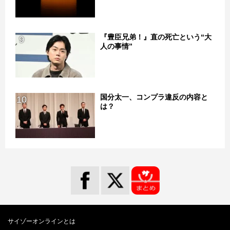
『豊臣兄弟！』直の死亡という“大
9
人の事情”
国分太一、コンプラ違反の内容と
10
は？
サイゾーオンラインとは