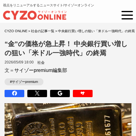
視点をリニューアルするニュースサイト/サイゾーオンライン
CYZO ONLINE
>
社会の記事一覧
>
中央銀行買い増しの狙い「米ドル一強時代」の終焉
“金”の価格が急上昇！ 中央銀行買い増し
の狙い「米ドル一強時代」の終焉
2026/05/09 18:00
社会
文＝
サイゾーpremium編集部
#サイゾーpremium