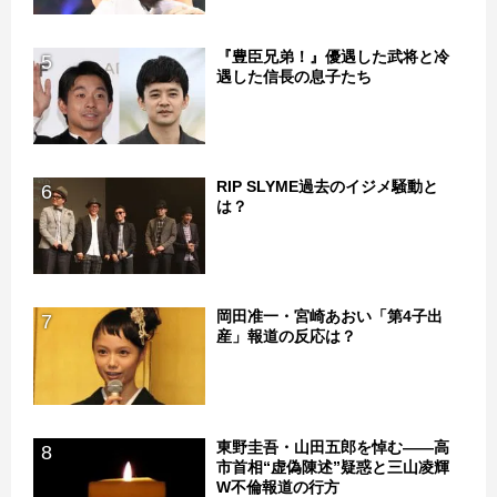
『豊臣兄弟！』優遇した武将と冷
5
遇した信長の息子たち
RIP SLYME過去のイジメ騒動と
6
は？
岡田准一・宮崎あおい「第4子出
7
産」報道の反応は？
東野圭吾・山田五郎を悼む――高
8
市首相“虚偽陳述”疑惑と三山凌輝
W不倫報道の行方