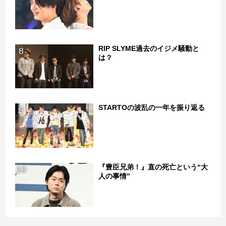
RIP SLYME過去のイジメ騒動と
8
は？
STARTOの波乱の一年を振り返る
9
『豊臣兄弟！』直の死亡という“大
10
人の事情”