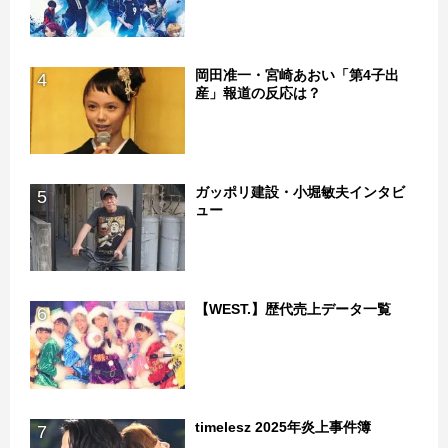
岡田准一・宮崎あおい「第4子出
4
産」報道の反応は？
ガッポリ建設・小堀敏夫インタビ
5
ュー
【WEST.】歴代売上データ一覧
6
timelesz 2025年炎上事件簿
7