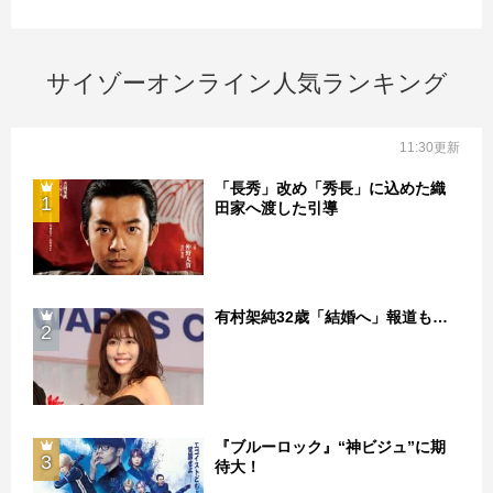
サイゾーオンライン人気ランキング
11:30更新
「長秀」改め「秀長」に込めた織
1
田家へ渡した引導
有村架純32歳「結婚へ」報道も…
2
『ブルーロック』“神ビジュ”に期
3
待大！