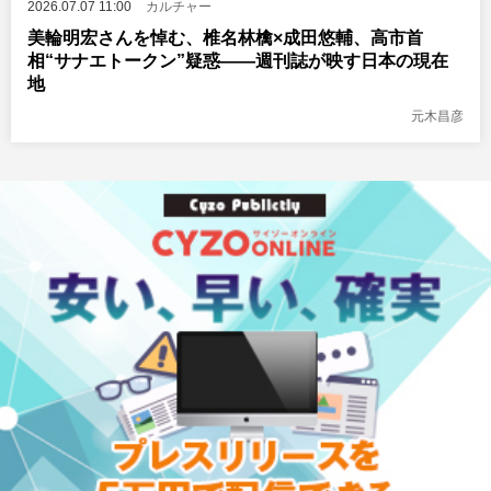
2026.07.07 11:00
カルチャー
美輪明宏さんを悼む、椎名林檎×成田悠輔、高市首
相“サナエトークン”疑惑――週刊誌が映す日本の現在
地
元木昌彦