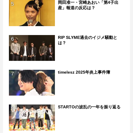
岡田准一・宮崎あおい「第4子出
5
産」報道の反応は？
RIP SLYME過去のイジメ騒動と
6
は？
timelesz 2025年炎上事件簿
7
STARTOの波乱の一年を振り返る
8