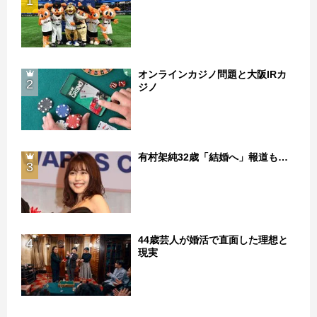
1
オンラインカジノ問題と大阪IRカ
2
ジノ
有村架純32歳「結婚へ」報道も…
3
44歳芸人が婚活で直面した理想と
4
現実