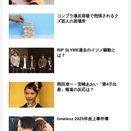
コンプラ違反容疑で危惧されるク
4
ズ芸人の居場所
RIP SLYME過去のイジメ騒動と
5
は？
岡田准一・宮崎あおい「第4子出
6
産」報道の反応は？
timelesz 2025年炎上事件簿
7