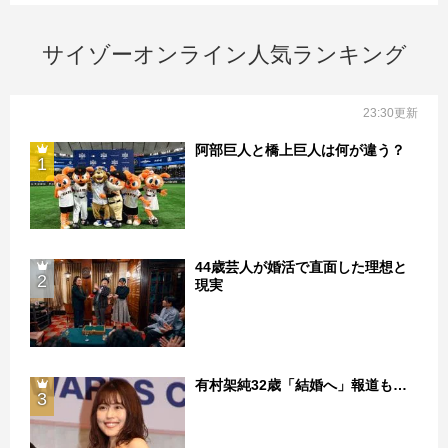
サイゾーオンライン人気ランキング
23:30更新
阿部巨人と橋上巨人は何が違う？
1
44歳芸人が婚活で直面した理想と
2
現実
有村架純32歳「結婚へ」報道も…
3