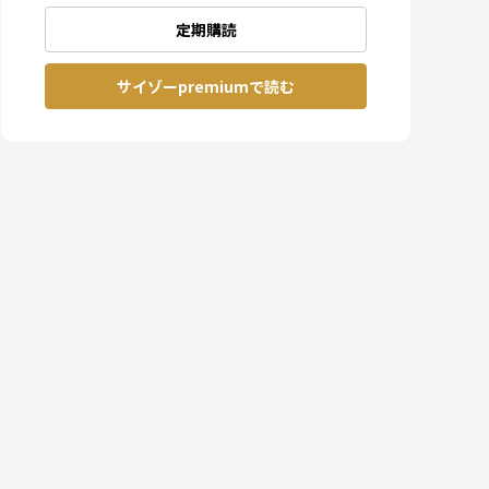
定期購読
サイゾーpremiumで読む