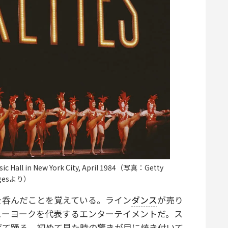
sic Hall in New York City, April 1984（写真：Getty
gesより）
呑んだことを覚えている。ライン
ダンス
が売り
ューヨークを代表するエンターテイメントだ。ス
げて踊る。初めて見た時の驚きが目に焼き付いて