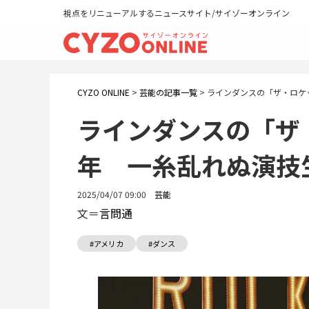
視点をリニューアルするニュースサイト/サイゾーオンライン
CYZO ONLINE
>
芸能の記事一覧
>
ラインダンスの「ザ・ロケッ
ラインダンスの「ザ
年 一糸乱れぬ演技
2025/04/07 09:00
芸能
文＝
言問通
#アメリカ
#ダンス