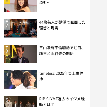
道も…
44歳芸人が婚活で直面した
2
理想と現実
三山凌輝不倫騒動で注目、
3
趣里と水谷豊の関係
timelesz 2025年炎上事件
4
簿
RIP SLYME過去のイジメ騒
5
動とは？