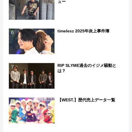
ュー
timelesz 2025年炎上事件簿
6
RIP SLYME過去のイジメ騒動と
7
は？
【WEST.】歴代売上データ一覧
8