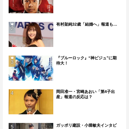
有村架純32歳「結婚へ」報道も…
2
『ブルーロック』“神ビジュ”に期
3
待大！
岡田准一・宮崎あおい「第4子出
4
産」報道の反応は？
ガッポリ建設・小堀敏夫インタビ
5