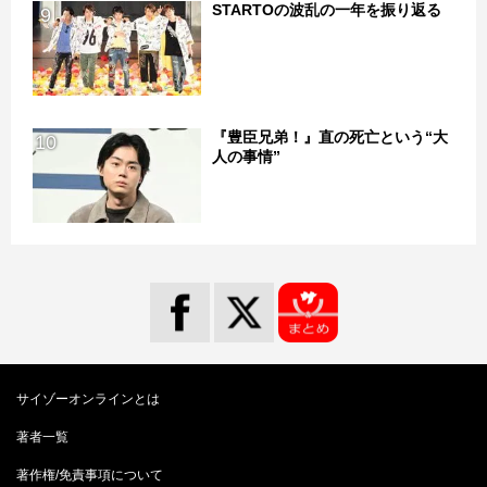
STARTOの波乱の一年を振り返る
9
『豊臣兄弟！』直の死亡という“大
10
人の事情”
サイゾーオンラインとは
著者一覧
著作権/免責事項について