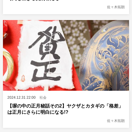
佐々木拓朗
2024.12.31 22:00
社会
【塀の中の正月秘話その2】ヤクザとカタギの「格差」
は正月にさらに明白になる!?
佐々木拓朗