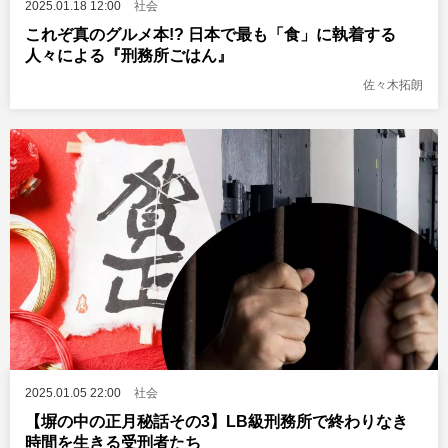
2025.01.18 12:00
社会
これぞ真のグルメ本!? 日本で最も「食」に執着する
人々による『刑務所ごはん』
佐々木拓朗
2025.01.05 22:00
社会
【塀の中の正月秘話その3】LB級刑務所で終わりなき
時間を生きる受刑者たち