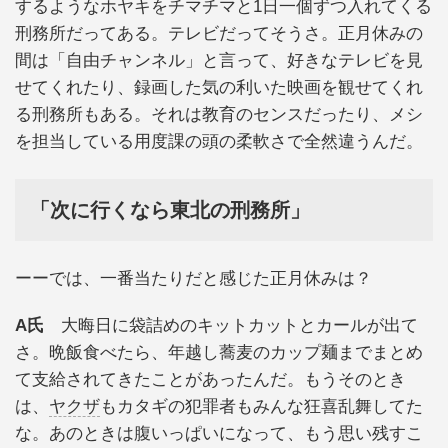
するようなホヤキをチマチマと1日一個ずつ入れてくる
刑務所だってある。テレビだってそうさ。正月休みの
間は「自由チャンネル」と言って、好きなテレビを見
せてくれたり、録画した気の利いた映画を観せてくれ
る刑務所もある。それは教育のセンスだったり、メシ
を担当している用度課の頭の柔軟さで全然違うんだ。
「次に行くなら東北の刑務所」
ーーでは、一番当たりだと感じた正月休みは？
A氏
大晦日に袋詰めのキットカットとカールが出て
さ。晩飯食べたら、年越し蕎麦のカップ麺までまとめ
て支給されてきたことがあったんだ。もうそのとき
は、
ヤクザ
もカタギの犯罪者もみんな狂喜乱舞してた
な。あのときは腹いっぱいになって、もう思い残すこ