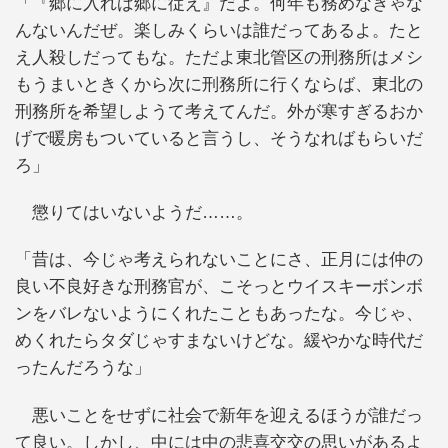
「『郷に入れば郷に従え』だよ。何年も務めなきゃな
んないんだぜ。楽しみくらいは誰だってあるよ。たと
え人殺しだってもな。ただよ東北管区の刑務所はメシ
もうまいときくから次に刑務所に行くならば、東北の
刑務所を希望しようて考えてんだ。外が寒すぎるおか
げで暖房もついていると言うし、そうなればもらいだ
ろ」
懲りてはいないようだ……。
「昔は、今じゃ考えられないことにさ、正月には仲の
良い不良好きな刑務官が、こそっとウイスキーボンボ
ンをバレないようにくれたこともあったな。今じゃ、
めくれたらタダじゃすまないけどな。緩やかな時代だ
ったんだろうな」
悪いことをせずに社会で新年を迎えるほうが誰だっ
て良い。しかし、中には中の悲喜交交の思いがあるよ