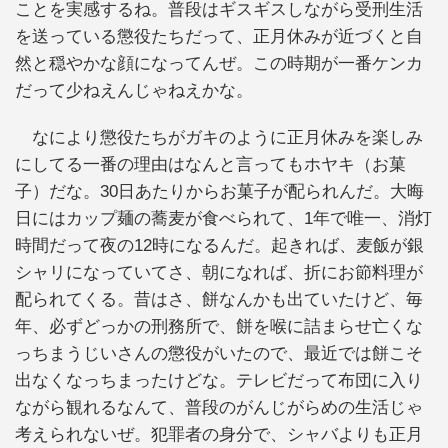
ことを実感するね。普段はギスギスしながら受刑生活
を送っている懲役たちだって、正月休みが近づくと自
然と穏やかな顔になってんぜ。この時期が一番ケンカ
だって少ねえんじゃねえかな。
なにより懲役たちがガキのように正月休みを楽しみ
にしてる一番の理由はなんと言ってもホヤキ（お菓
子）だな。30日あたりからお菓子が配られんだ。大晦
日にはカップ麺の蕎麦が食べられて、1年で唯一、消灯
時間だって夜の12時になるんだ。起きれば、麦飯が銀
シャリになっていてさ、朝になれば、折にお節料理が
配られてくる。昔はさ、餅なんかも出ていたけど、毎
年、必ずどっかの刑務所で、餅を喉に詰まらせ亡くな
っちまうじいさんの懲役がいたので、最近では餅こそ
出なくなっちまったけどな。テレビだって布団に入り
ながら観れるなんて、普段のがんじがらめの生活じゃ
考えられないぜ。犯罪者の身分で、シャバよりも正月