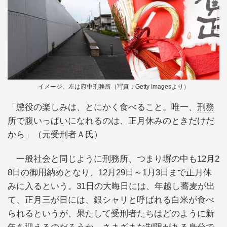
イメージ。左は府中刑務所（写真：Getty Imagesより）
「懲役の楽しみは、とにかく食べること。唯一、
刑務
所
で腹いっぱいになれるのは、正月休みのときだけだ
から」（元受刑者Ａ氏）
一般社会と同じように刑務所、つまり塀の中も12月2
8日の御用納めとなり、12月29日～1月3日まで正月休
みに入るという。31日の大晦日には、年越し蕎麦が出
て、正月三が日には、銀シャリと呼ばれる白米が食べ
られるというが、果たして受刑者たちはどのように新