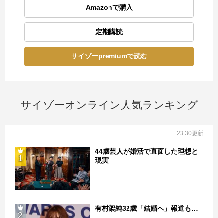
Amazonで購入
定期購読
サイゾーpremiumで読む
サイゾーオンライン人気ランキング
23:30更新
44歳芸人が婚活で直面した理想と
1
現実
有村架純32歳「結婚へ」報道も…
2