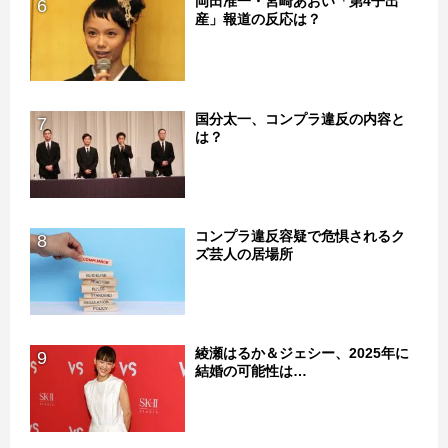
岡田准一・宮崎あおい「第4子出
6
産」報道の反応は？
国分太一、コンプラ違反の内容と
7
は？
コンプラ違反容疑で危惧されるク
8
ズ芸人の居場所
綾瀬はるか＆ジェシー、2025年に
9
結婚の可能性は…