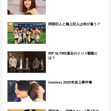
阿部巨人と橋上巨人は何が違う？
3
RIP SLYME過去のイジメ騒動と
4
は？
timelesz 2025年炎上事件簿
5