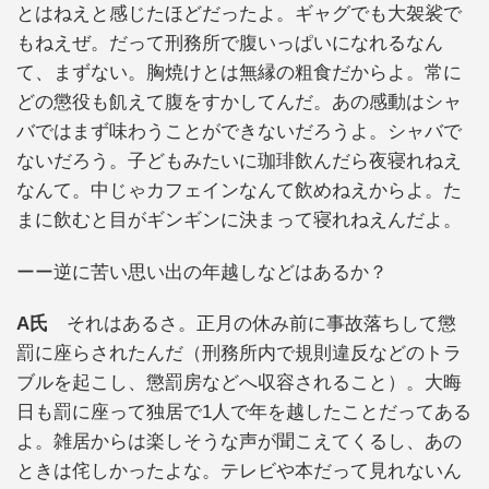
とはねえと感じたほどだったよ。ギャグでも大袈裟で
もねえぜ。だって刑務所で腹いっぱいになれるなん
て、まずない。胸焼けとは無縁の粗食だからよ。常に
どの懲役も飢えて腹をすかしてんだ。あの感動はシャ
バではまず味わうことができないだろうよ。シャバで
ないだろう。子どもみたいに珈琲飲んだら夜寝れねえ
なんて。中じゃカフェインなんて飲めねえからよ。た
まに飲むと目がギンギンに決まって寝れねえんだよ。
ーー逆に苦い思い出の年越しなどはあるか？
A氏
それはあるさ。正月の休み前に事故落ちして懲
罰に座らされたんだ（刑務所内で規則違反などのトラ
ブルを起こし、懲罰房などへ収容されること）。大晦
日も罰に座って独居で1人で年を越したことだってある
よ。雑居からは楽しそうな声が聞こえてくるし、あの
ときは侘しかったよな。テレビや本だって見れないん