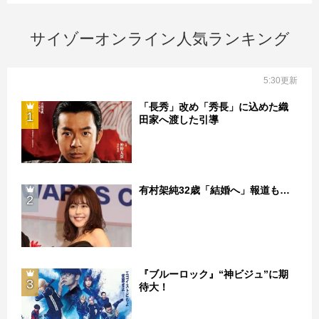
サイゾーオンライン人気ランキング
5:30更新
「長秀」改め「秀長」に込めた織
1
田家へ渡した引導
有村架純32歳「結婚へ」報道も…
2
『ブルーロック』“神ビジュ”に期
3
待大！