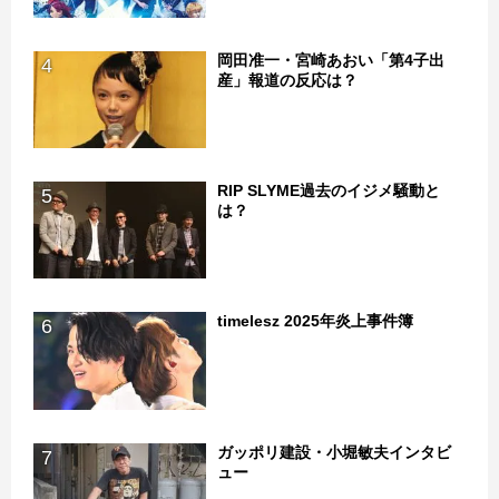
岡田准一・宮崎あおい「第4子出
4
産」報道の反応は？
RIP SLYME過去のイジメ騒動と
5
は？
timelesz 2025年炎上事件簿
6
ガッポリ建設・小堀敏夫インタビ
7
ュー