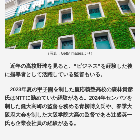
（写真：Getty Imagesより）
近年の
高校野球
を見ると、“ビジネス”を経験した後
に指導者として活躍している監督もいる。
2023年夏の
甲子園
を制した慶応義塾高校の森林貴彦
氏はNTTに勤めていた経験がある。2024年センバツを
制した健大高崎の監督を務める青柳博文氏や、春季大
阪府大会を制した大阪学院大高の監督である辻盛英一
氏も企業会社員の経験がある。