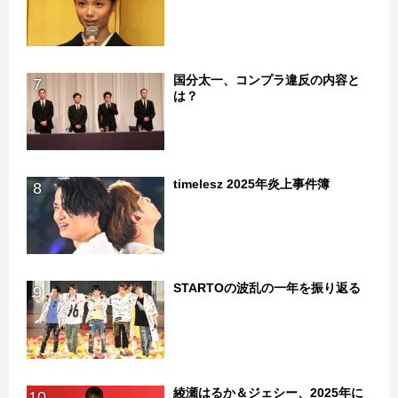
国分太一、コンプラ違反の内容と
7
は？
timelesz 2025年炎上事件簿
8
STARTOの波乱の一年を振り返る
9
綾瀬はるか＆ジェシー、2025年に
10