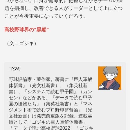
つからない。自身が俯瞰的に把握しながらチームの課
題を指摘し、改善できる人がリーダーとして上に立つ
ことが今後重要になっていくだろう。
高校野球界の“黒船”
（文＝ゴジキ）
ゴジキ
野球評論家・著作家。著書に『巨人軍解
体新書』（光文社新書）、（集英社新
書）、『システムで読む甲子園』（カン
ゼン）などがある。『データで読む甲子
園の怪物たち』（集英社新書）と『マネ
ジメント術で読むプロ野球監督論』（光
文社新書）は発売前重版を記録。連載実
績として「ゴジキの巨人軍解体新書」
「データで読む高校野球2022」「ゴジキ