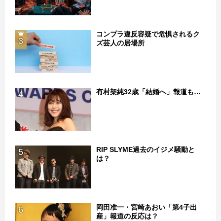
コンプラ違反容疑で危惧されるク
3
ズ芸人の居場所
有村架純32歳「結婚へ」報道も…
4
RIP SLYME過去のイジメ騒動と
5
は？
岡田准一・宮崎あおい「第4子出
6
産」報道の反応は？