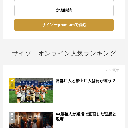
定期購読
サイゾーpremiumで読む
サイゾーオンライン人気ランキング
17:30更新
阿部巨人と橋上巨人は何が違う？
1
44歳芸人が婚活で直面した理想と
2
現実