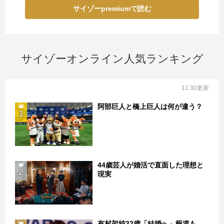
サイゾーpremiumで読む
サイゾーオンライン人気ランキング
11:30更新
阿部巨人と橋上巨人は何が違う？
1
44歳芸人が婚活で直面した理想と
2
現実
有村架純32歳「結婚へ」報道も…