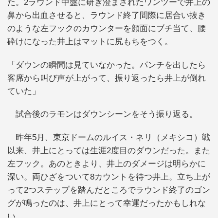
た。2ラウンド中盤に研ぎ澄まされたワンツーで井上の
鼻から出血させると、ラウンド終了間際に居合い抜き
のような左フックのカウンターを顔面にブチ当て、腰
砕けになった井上はマットに尻もちをつく。
「ダウンの瞬間は見ていなかった。パンチを出したら
客席から叫び声が上がって、振り返ったら井上が倒れ
ていた」
試合後のラモンはダウンシーンをそう振り返る。
昨年5月、東京ドームのルイス・ネリ（メキシコ）戦
以来、井上にとっては生涯2度目のダウンだった。また
左フック。あのときより、井上のダメージは明らかに
深い。両ひざをついて8カウントを待つ井上。立ち上が
って2つステップを踏んだところでラウンド終了のゴン
グが鳴ったのは、井上にとって幸運だったかもしれな
い。