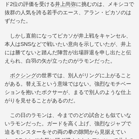
ド2位の評価を受ける
井上尚弥
に挑むのは、メキシコで
抜群の人気を誇る若手のエース、アラン・ピカソのは
ずだった。
しかし直前になってピカソが井上戦をキャンセル、
本人はSNSなどで戦いたい意向を示していたが、井上
には勝てないと踏んだ陣営が出場辞退を申し出たと伝
えられ、白羽の矢が立ったのがラモンだった。
ボクシング
の世界では、別人がリングに上がること
がある。替え玉という意味ではない。強烈なモチベー
ションを抱いたボクサーが、まるで別人のような仕上
がりを見せることがあるのだ。
この日のラモンは、今までのどの試合とも似ていな
いラモンだった。ガードを高く上げ、強烈なジャブで
迫るモンスターをその両の拳の隙間から見据えてい