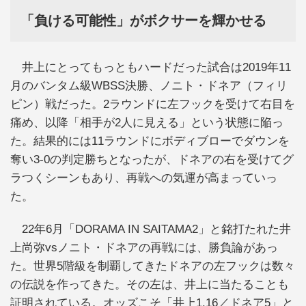
「負ける可能性」がボクサーを輝かせる
井上にとってもっともハードだった試合は2019年11
月のバンタム級WBSS決勝、ノニト・ドネア（フィリ
ピン）戦だった。2ラウンドに左フックを受けて右目を
痛め、以降「相手が2人に見える」という状態に陥っ
た。結果的には11ラウンドにボディブローでダウンを
奪い3-0の判定勝ちとなったが、ドネアの右を受けてグ
ラつくシーンもあり、再戦への気運が高まっていっ
た。
22年6月「DORAMA IN SAITAMA2」と銘打たれた井
上尚弥vsノニト・ドネアの再戦には、勝負論があっ
た。世界5階級を制覇してきたドネアの左フックは数々
の伝説を作ってきた。その左は、井上に当たることも
証明されている。オッズこそ「井上1.16／ドネア5」と