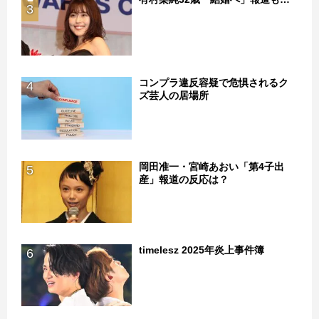
3
コンプラ違反容疑で危惧されるク
4
ズ芸人の居場所
岡田准一・宮崎あおい「第4子出
5
産」報道の反応は？
timelesz 2025年炎上事件簿
6