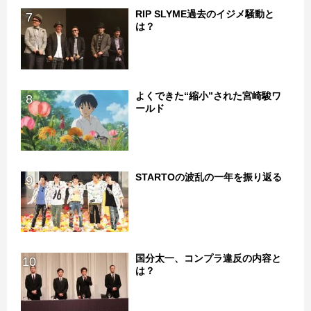
RIP SLYME過去のイジメ騒動と
7
は？
よくできた“縮小”された宮崎駿ワ
8
ールド
STARTOの波乱の一年を振り返る
9
国分太一、コンプラ違反の内容と
10
は？