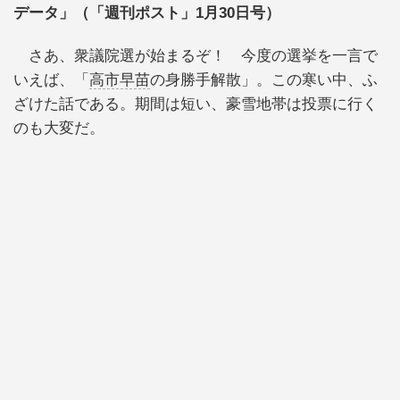
データ」（「週刊ポスト」1月30日号）
さあ、衆議院選が始まるぞ！ 今度の選挙を一言で
いえば、「
高市早苗
の身勝手解散」。この寒い中、ふ
ざけた話である。期間は短い、豪雪地帯は投票に行く
のも大変だ。