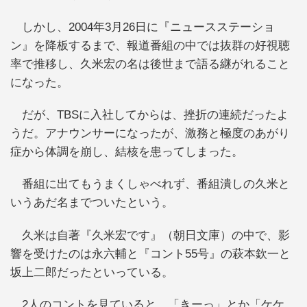
しかし、2004年3月26日に『ニュースステーショ
ン』を降板するまで、報道番組の中では抜群の好視聴
率で推移し、久米宏の名は後世まで語る継がれること
になった。
だが、TBSに入社してからは、挫折の連続だったよ
うだ。アナウンサーになったが、激務と極度のあがり
症から体調を崩し、結核を患ってしまった。
番組に出てもうまくしゃべれず、番組潰しの久米と
いうあだ名までついたという。
久米は自著『久米宏です』（朝日文庫）の中で、影
響を受けたのは永六輔と『コント55号』の萩本欽一と
坂上二郎だったといっている。
2人のコントを見ていると、「きーっ」とか「ケケ