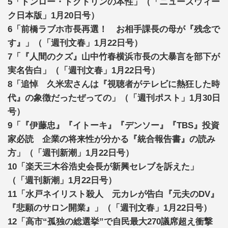
5「ドンロー・ドクトリンの本性」（「ニューズウィー
ク日本版」1月20日号）
6「前橋ラブホ市長再選！ お相手課長の母が『残念で
す』」（「週刊文春」1月22日号）
7「『人間のクズ』山中竹春横浜市長の大暴言を部下が
実名告白」（「週刊文春」1月22日号）
8「追悼 久米宏さんは『視聴者がテレビに熱狂した時
代』の象徴だったぜっての」（「週刊ポスト」1月30日
号）
9「『伊藤忠』『イトーキ』『デンソー』『TBS』投資
家必読 企業の将来性が分かる『統合報告書』の読み
方」（「週刊新潮」1月22日号）
10「楽天三木谷浩史会長が新興セレブを訴えた」
（「週刊新潮」1月22日号）
11「水戸ネイリスト殺人 元カレが告白『元夫のDV』
『悲願のサロン開業』」（「週刊文春」1月22日号）
12「高市“孤独の総選挙”で自民最大270議席超え衝撃