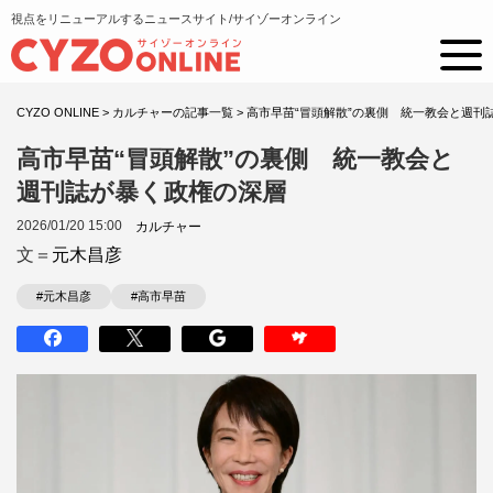
視点をリニューアルするニュースサイト/サイゾーオンライン
CYZO ONLINE
>
カルチャーの記事一覧
>
高市早苗“冒頭解散”の裏側 統一教会と週刊
高市早苗“冒頭解散”の裏側 統一教会と
週刊誌が暴く政権の深層
2026/01/20 15:00
カルチャー
文＝
元木昌彦
#元木昌彦
#高市早苗