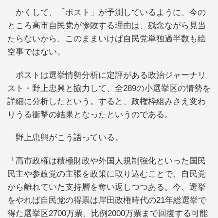
かくして、「ポスト」が予測しているように、今の
ところ高市自民党が惨敗する理由は、残念ながら見当
たらないから、このままいけば自民党単独過半数も絵
空事ではない。
ポストは選挙情勢分析に定評がある政治ジャーナリ
スト・野上忠興と協力して、全289の小選挙区の情勢を
詳細に分析したという。すると、政権枠組みさえ変わ
りうる衝撃の結果となったというのである。
野上忠興がこう語っている。
「高市政権は積極財政や外国人規制強化といった国民
民主や参政党の主張を政策に取り込むことで、自民党
から離れていた支持層を奪い返しつつある。今、選挙
をやれば自民党の得票は岸田政権時代の21年総選挙で
得た選挙区2700万票、比例2000万票まで回復する可能