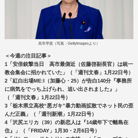
高市早苗（写真：GettyImagesより）
＜今週の注目記事＞
1「安倍銃撃当日 高市最側近（佐藤啓副長官）は統一
教会集会に招かれていた」（「週刊文春」1月22日号）
2「紅白出場ME:I（加藤心・25）が告白140分『事務所
に病気をでっち上げられ、追い出されました』」
（「週刊文春」1月22日号）
3「栃木県立高校“悪ガキ”暴力動画拡散でネット民の歪
んだ正義」（「週刊新潮」1月22日号）
4「沢尻エリカ（39）の新恋人は『14歳年下で離島在
住』」（「FRIDAY」1月30・2月6日号）