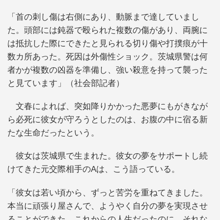
「首の刺し傷は右側にあり、動脈まで達していまし
た。頭部には鈍器で殴られた複数の傷があり、両腕に
は抵抗した際にできたと見られる切り傷や打撲痕が十
数カ所あった。死因は外傷性ショック。茨城県警は何
者かが複数の凶器を準備し、強い殺意を持って襲った
と見ています」（社会部記者）
文春によれば、突如降りかかった悪夢にもがきなが
ら必死に彼女が守ろうとしたのは、お腹の中に宿る新
たな生命だったという。
彼女は茨城県で生まれた。彼女の夢をサポートし続
けてきた元交際相手のAは、こう語っている。
「彼女は若い頃から、ずっと苦労を重ねてきました。
本当に頑張り屋さんで、ようやく自分の夢を実現させ
ることができた。これからの人生だったのに。それな