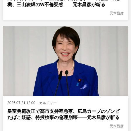
機、三山凌輝のW不倫疑惑――元木昌彦が斬る
元木昌彦
2026.07.21 12:00
カルチャー
皇室典範改正で高市支持率急落、広島カープのゾンビ
たばこ疑惑、特捜検事の倫理崩壊――元木昌彦が斬る
元木昌彦