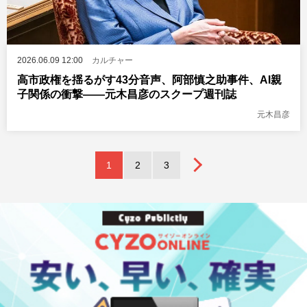
2026.06.09 12:00
カルチャー
高市政権を揺るがす43分音声、阿部慎之助事件、AI親
子関係の衝撃――元木昌彦のスクープ週刊誌
元木昌彦
1
2
3