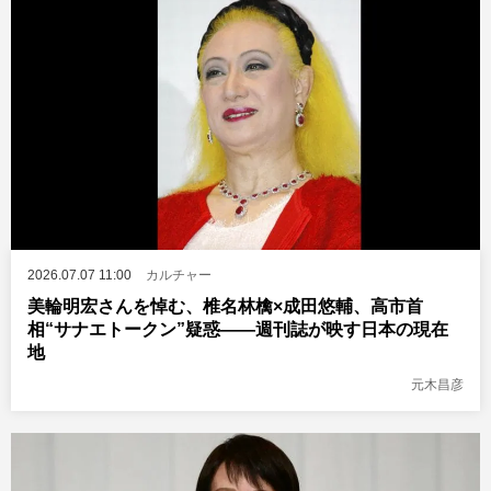
2026.07.07 11:00
カルチャー
美輪明宏さんを悼む、椎名林檎×成田悠輔、高市首
相“サナエトークン”疑惑――週刊誌が映す日本の現在
地
元木昌彦