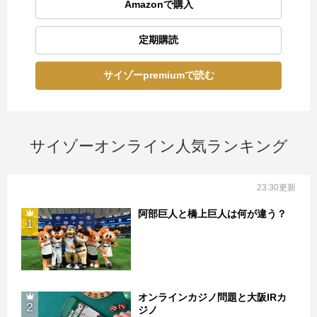
Amazonで購入
定期購読
サイゾーpremiumで読む
サイゾーオンライン人気ランキング
23:30更新
阿部巨人と橋上巨人は何が違う？
1
オンラインカジノ問題と大阪IRカ
2
ジノ