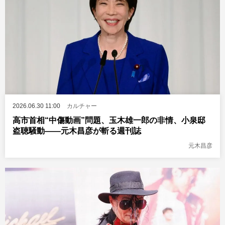
2026.06.30 11:00
カルチャー
高市首相“中傷動画”問題、玉木雄一郎の非情、小泉邸
盗聴騒動――元木昌彦が斬る週刊誌
元木昌彦