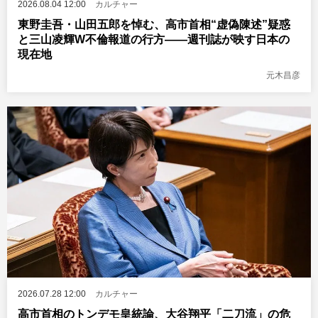
2026.08.04 12:00
カルチャー
東野圭吾・山田五郎を悼む、高市首相“虚偽陳述”疑惑
と三山凌輝W不倫報道の行方――週刊誌が映す日本の
現在地
元木昌彦
2026.07.28 12:00
カルチャー
高市首相のトンデモ皇統論、大谷翔平「二刀流」の危