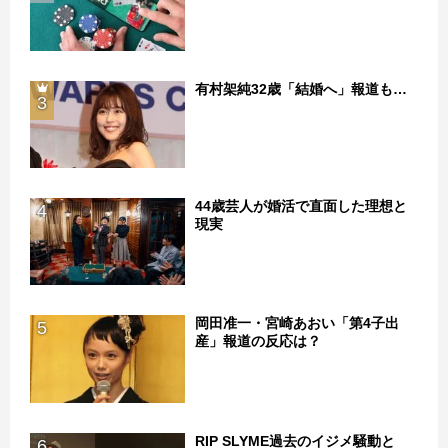
有村架純32歳「結婚へ」報道も…
3
44歳芸人が婚活で直面した理想と
4
現実
岡田准一・宮崎あおい「第4子出
5
産」報道の反応は？
RIP SLYME過去のイジメ騒動と
6