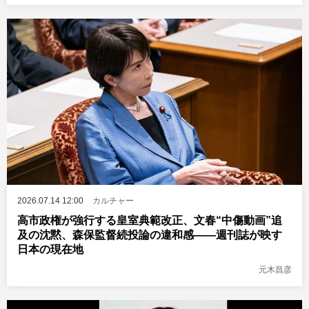
2026.07.14 12:00
カルチャー
高市政権が強行する皇室典範改正、文春“中傷動画”追
及の沈黙、森保監督続投論の違和感――週刊誌が映す
日本の現在地
元木昌彦