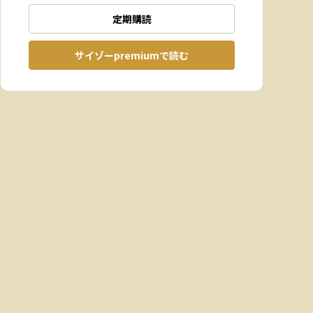
定期購読
サイゾーpremiumで読む