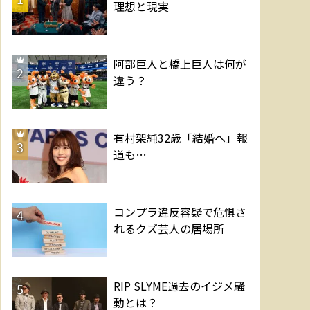
理想と現実
阿部巨人と橋上巨人は何が
2
違う？
有村架純32歳「結婚へ」報
3
道も…
コンプラ違反容疑で危惧さ
4
れるクズ芸人の居場所
RIP SLYME過去のイジメ騒
5
動とは？