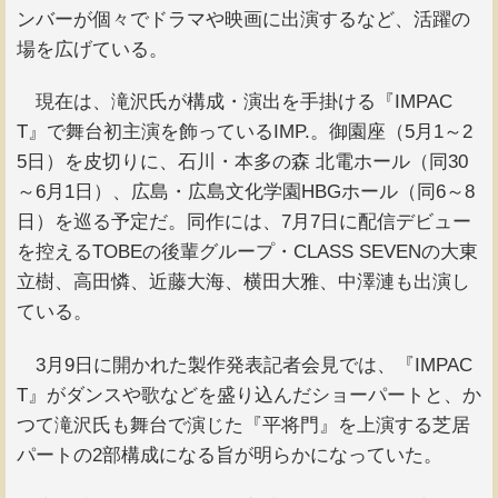
ンバーが個々でドラマや映画に出演するなど、活躍の
場を広げている。
現在は、滝沢氏が構成・演出を手掛ける『IMPAC
T』で舞台初主演を飾っているIMP.。御園座（5月1～2
5日）を皮切りに、石川・本多の森 北電ホール（同30
～6月1日）、広島・広島文化学園HBGホール（同6～8
日）を巡る予定だ。同作には、7月7日に配信デビュー
を控えるTOBEの後輩グループ・CLASS SEVENの大東
立樹、高田憐、近藤大海、横田大雅、中澤漣も出演し
ている。
3月9日に開かれた製作発表記者会見では、『IMPAC
T』がダンスや歌などを盛り込んだショーパートと、か
つて滝沢氏も舞台で演じた『平将門』を上演する芝居
パートの2部構成になる旨が明らかになっていた。