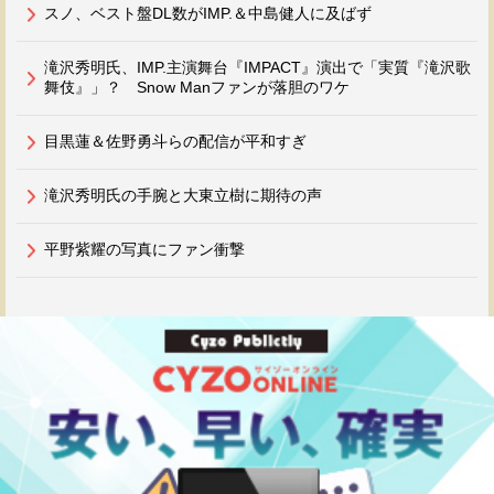
スノ、ベスト盤DL数がIMP.＆中島健人に及ばず
滝沢秀明氏、IMP.主演舞台『IMPACT』演出で「実質『滝沢歌
舞伎』」？ Snow Manファンが落胆のワケ
目黒蓮＆佐野勇斗らの配信が平和すぎ
滝沢秀明氏の手腕と大東立樹に期待の声
平野紫耀の写真にファン衝撃