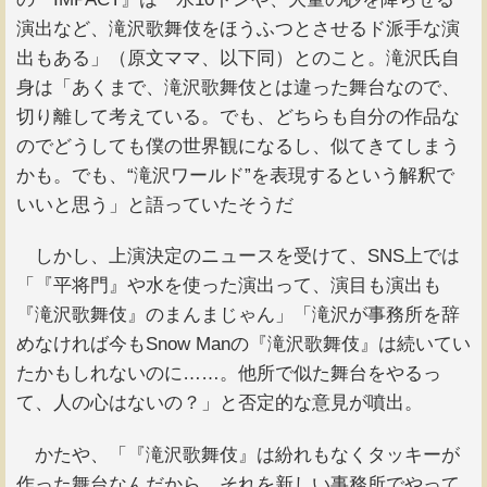
演出など、滝沢歌舞伎をほうふつとさせるド派手な演
出もある」（原文ママ、以下同）とのこと。滝沢氏自
身は「あくまで、滝沢歌舞伎とは違った舞台なので、
切り離して考えている。でも、どちらも自分の作品な
のでどうしても僕の世界観になるし、似てきてしまう
かも。でも、“滝沢ワールド”を表現するという解釈で
いいと思う」と語っていたそうだ
しかし、上演決定のニュースを受けて、SNS上では
「『平将門』や水を使った演出って、演目も演出も
『滝沢歌舞伎』のまんまじゃん」「滝沢が事務所を辞
めなければ今もSnow Manの『滝沢歌舞伎』は続いてい
たかもしれないのに……。他所で似た舞台をやるっ
て、人の心はないの？」と否定的な意見が噴出。
かたや、「『滝沢歌舞伎』は紛れもなくタッキーが
作った舞台なんだから、それを新しい事務所でやって