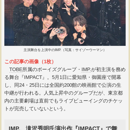
主演舞台を上演中のIMP.（写真：サイゾーウーマン）
この記事の画像（1枚）
TOBE
所属のボーイズグループ・
IMP.
が初主演を務め
る舞台『IMPACT』。5月1日に愛知県・御園座で開幕
し、同24・25日には全国約200館の映画館で公演の生
中継が行われる。人気上昇中のグループだが、東京都
内の主要劇場は直前でもライブビューイングのチケッ
トが完売していないという。
IMP.、滝沢秀明氏演出作『IMPACT』で舞