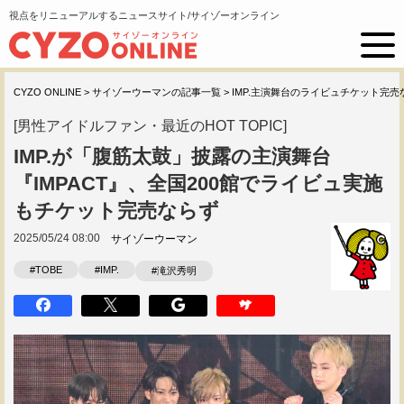
視点をリニューアルするニュースサイト/サイゾーオンライン
CYZO ONLINE
>
サイゾーウーマンの記事一覧
>
IMP.主演舞台のライビュチケット完売
[男性アイドルファン・最近のHOT TOPIC]
IMP.が「腹筋太鼓」披露の主演舞台
『IMPACT』、全国200館でライビュ実施
もチケット完売ならず
2025/05/24 08:00
サイゾーウーマン
#TOBE
#IMP.
#滝沢秀明