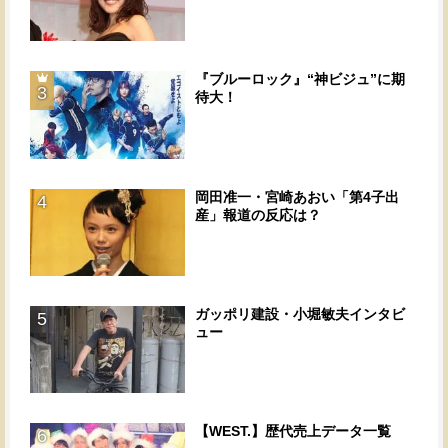
『ブルーロック』“神ビジュ”に期
3
待大！
岡田准一・宮崎あおい「第4子出
4
産」報道の反応は？
ガッポリ建設・小堀敏夫インタビ
5
ュー
【WEST.】歴代売上データ一覧
6