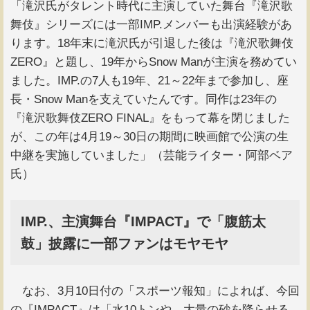
「滝沢氏がタレント時代に主演していた舞台『滝沢歌
舞伎』シリーズには一部IMP.メンバーも出演経験があ
ります。18年末に滝沢氏が引退した後は『滝沢歌舞伎
ZERO』と題し、19年からSnow Manが主演を務めてい
ました。IMP.の7人も19年、21～22年まで参加し、座
長・Snow Manを支えていたんです。同作は23年の
『滝沢歌舞伎ZERO FINAL』をもって幕を閉じました
が、この年は4月19～30日の期間に映画館で公演の生
中継を実施していました」（芸能ライター・阿部ベア
氏）
IMP.、主演舞台『IMPACT』で「腹筋太
鼓」披露に一部ファンはモヤモヤ
なお、3月10日付の「スポーツ報知」によれば、今回
の『IMPACT』は「水10トンや、大量の砂を降らせる