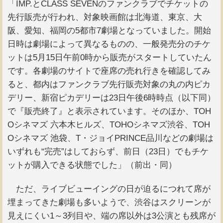
「IMP.とCLASS SEVENのファンクラブでチケットの
先行販売が行われ、対象映画館は北海道、東京、大
阪、愛知、福岡の5都市7劇場となっていました。開始
日時は劇場によって異なるものの、一般発売分のチケ
ットは5月15日午前0時から販売がスタートしていたん
です。各劇場のサイトで座席の売れ行きを確認してみ
ると、都内はファンクラブ先行販売対象の丸の内ピカ
デリー、新宿ピカデリーは23日午後6時時点（以下同）
で『販売終了』と表示されています。そのほか、TOH
Oシネマズ 六本木ヒルズ、TOHOシネマズ渋谷、TOH
Oシネマズ 池袋、T・ジョイPRINCE品川などの劇場は
いずれも“完売”はしておらず、前日（23日）でもチケ
ットが購入できる状態でした」（前出・同）
ただ、ライブビューイングの日が迫るにつれて席が
埋まってきた劇場も多いようで、渋谷はスクリーンが
見えにくい1～3列目や、端の席以外は3公演とも残席が