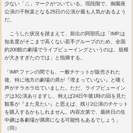
少ない「△」マークがついている。現段階で、御園座
公演の千秋楽となる25日の公演が最も人気があるよう
だ。
こうした状況を踏まえて、前出の阿部氏は「IMP.は
知名度がそこまで高くない若手グループのため、全国
約200館の劇場でライブビューイングというのは、規模
が大きすぎたのでは」と指摘する。
「IMP.ファンの間でも、一般チケットが販売された
後、特に地方の劇場の席が『埋まっていない』と嘆く
声がチラホラ出ていました。ただ、ライブビューイン
グは3公演ありますし、例えば24日午後1時の回を見た
観客が『また見たい』と思えば、残り2公演のチケット
を購入するかもしれません。内容次第で、最終日の生
中継は各劇場が満席になる可能性もあるでしょう」
（同）