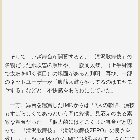
そして、いざ舞台が開幕すると、「滝沢歌舞伎」の
名物だった紙吹雪の演出や、「腹筋太鼓」（上半身裸
で太鼓を叩く演目）の場面があると判明。再び、一部
のネットユーザーが「腹筋太鼓をやってるのはモヤモ
ヤする」などと、不快感をあらわにしていた。
一方、舞台を鑑賞したIMP.からは「7人の歌唱、演技
もすばらしくてあっという間に終演。見応えのある素
敵な舞台だった」「個人的にはすごく良い舞台だと思
った。『滝沢歌舞伎』『滝沢歌舞伎ZERO』の良さを
残しつつ、Snow ManからIMP.に継承されて、さらに進