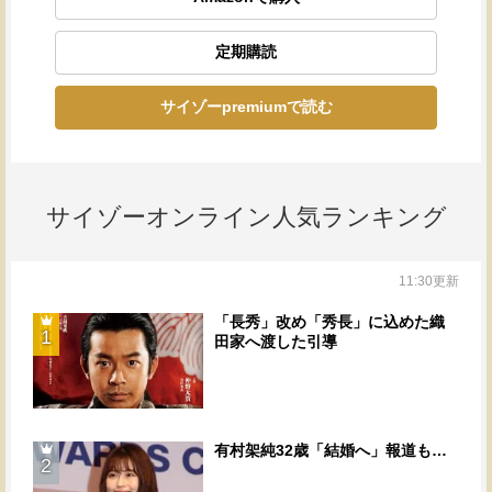
定期購読
サイゾーpremiumで読む
サイゾーオンライン人気ランキング
11:30更新
「長秀」改め「秀長」に込めた織
1
田家へ渡した引導
有村架純32歳「結婚へ」報道も…
2