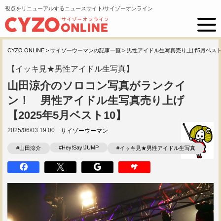
視点をリニューアルするニュースサイト/サイゾーオンライン
CYZO ONLINE
>
サイゾーウーマンの記事一覧
>
男性アイドル生写真売り上げ5月ベスト
【イッキ見★男性アイドル生写真】
山田涼介のソロコン写真がランクイ
ン！ 男性アイドル生写真売り上げ
【2025年5月ベスト10】
2025/06/03 19:00
サイゾーウーマン
#Hey!Say!JUMP
#山田涼介
#イッキ見★男性アイドル生写真