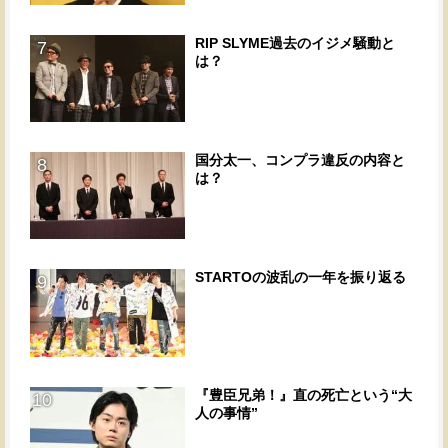
RIP SLYME過去のイジメ騒動と
7
は？
国分太一、コンプラ違反の内容と
8
は？
STARTOの波乱の一年を振り返る
9
『豊臣兄弟！』直の死亡という“大
10
人の事情”