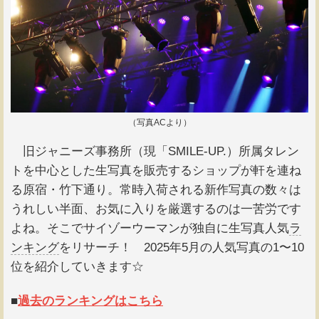
（写真ACより）
旧ジャニーズ事務所（現「SMILE-UP.）所属タレン
トを中心とした生写真を販売するショップが軒を連ね
る原宿・竹下通り。常時入荷される新作写真の数々は
うれしい半面、お気に入りを厳選するのは一苦労です
よね。そこでサイゾーウーマンが独自に生写真人気
ラ
ンキング
をリサーチ！ 2025年5月の人気写真の1〜10
位を紹介していきます☆
■
過去のランキングはこちら