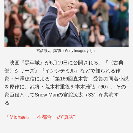
宮舘涼太（写真：Getty Imagesより）
映画
『黒牢城』が6月19日に公開される。『〈古典
部〉シリーズ』『インシテミル』などで知られる作
家・米澤穂信による「第166回直木賞」受賞の同名小説
を原作に、武将・荒木村重役を本木雅弘（60）、その
家臣役としてSnow Manの
宮舘涼太
（33）が共演す
る。
『Michael』「不都合」の“真実”