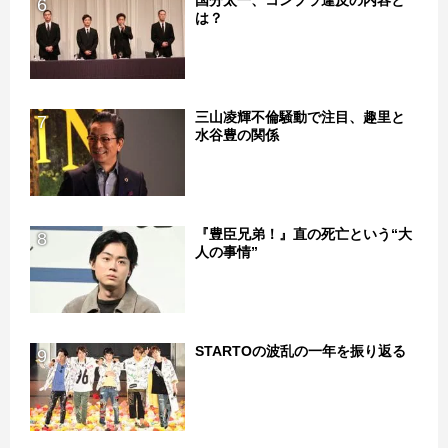
6
は？
三山凌輝不倫騒動で注目、趣里と
7
水谷豊の関係
『豊臣兄弟！』直の死亡という“大
8
人の事情”
STARTOの波乱の一年を振り返る
9