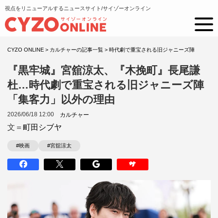
視点をリニューアルするニュースサイト/サイゾーオンライン
CYZO ONLINE
>
カルチャーの記事一覧
>
時代劇で重宝される旧ジャニーズ陣
『黒牢城』宮舘涼太、『木挽町』長尾謙
杜…時代劇で重宝される旧ジャニーズ陣
「集客力」以外の理由
2026/06/18 12:00
カルチャー
文＝
町田シブヤ
#映画
#宮舘涼太