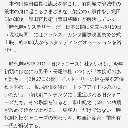
本作は織田信長に謀反を起こし、有岡城で籠城中の
荒木の身に起こるさまざまな（架空の）事件を、織田
側の軍使・黒田官兵衛（菅田将暉）が解決していく
「時代劇×ミステリー」だ。日本公開に先立ち5月19日
（現地時間）にはフランス・カンヌ国際映画祭で公式
上映、約1000人からスタンディングオベーションを浴
びた。
時代劇×STARTO（旧ジャニーズ）社といえば、今年
初頭にはなにわ男子・長尾謙杜（23）が『木挽町のあ
だ討ち』（2月27日公開）でストーリーの鍵を握る若侍
役を熱演し、高い評価を得た。トップアイドルの座に
いながら、時代劇コンテンツにも重宝される旧ジャニ
ーズたち。その系譜を辿ると、東山紀之（59）の功績
が改めて浮かび上がる。「集客力」だけではない、時
代劇と旧ジャニーズの関わりを、映画評論家・前田有
一氏が解説する。