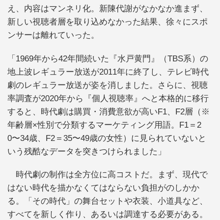
え、内容はマンネリ化。新陳代謝がなかなか進まず、
新しい視聴者層を取り込めなかった結果、徐々にスポ
ンサーは離れていった。
「1969年から42年間続いた『水戸黄門』（TBS系）の
地上波レギュラー放送が2011年に終了し、テレビ時代
劇のレギュラー放送が姿を消しました。さらに、視聴
率調査が2020年から『個人視聴率』へと本格的に移行
すると、時代劇は購買・消費意欲が高いF1、F2層（※
年齢層×性別で分類するマーケティング用語。F1＝2
0〜34歳、F2＝35〜49歳の女性）に見られていないと
いう残酷なデータを突きつけられました」
時代劇の制作は全方位に高コストだ。まず、現代で
はない時代を描かなくてはならない負担がのしかか
る。「その時代」の舞台セットや衣装、小道具など、
すべてを新しく作り、あるいは調達する必要がある。