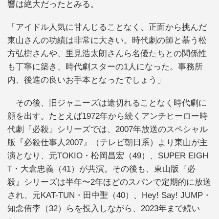
響は絶大だったとみる。
「アイドル人気に甘んじることなく、正面から挑んだ
東山さんの功績は非常に大きい。時代劇の師と慕う松
方弘樹さんや、里見浩太朗さんら名優たちとの関係性
も丁寧に築き、時代劇スターの1人になった。事務所
内、後進の良いお手本となったでしょう」
その後、旧ジャニーズは途切れることなく時代劇に
顔を出す。たとえば1972年から続くアンチヒーロー時
代劇『必殺』シリーズでは、2007年放送のスペシャル
版『必殺仕事人2007』（テレビ朝日系）より東山が主
演となり、元TOKIO・松岡昌宏（49）、SUPER EIGH
T・大倉忠義（41）が共演。その後も、東山版『必
殺』シリーズは半年〜2年ほどのスパンで定期的に放送
され、元KAT-TUN・田中聖（40）、Hey! Say! JUMP・
知念侑李（32）らを投入しながら、2023年まで続い