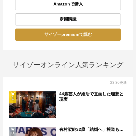
Amazonで購入
定期購読
サイゾーpremiumで読む
サイゾーオンライン人気ランキング
23:30更新
44歳芸人が婚活で直面した理想と
1
現実
有村架純32歳「結婚へ」報道も…
2