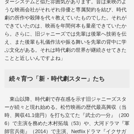
ターシステムと似た雰囲気があります。昔は東映のよ
うな映画会社がそれぞれ俳優と専属契約を結び、時代
劇の所作や殺陣を代々教えていたものでした。それが
できていたのは、映画を年間何本も量産できていたか
ら。さらに、旧ジャニーズでは先輩は後輩へ技術を伝
え、また後輩も礼儀作法や振る舞いを先輩の背中に学
ぶ文化がある。それは時代劇の世界が継続させてきた
ことと近しいんですよね」
続々育つ「新・時代劇スター」たち
東山以降、時代劇で存在感を示す旧ジャニーズスタ
ーが続々と現れ始める。松竹映画の歴代最高興収（当
時、興収41.1億円）を打ち立てた『武士の一分』（200
6）で主演を務めた木村拓哉（53）や、大河ドラマ『軍
師官兵衛』（2014）で主演、Netflixドラマ『イクサガ