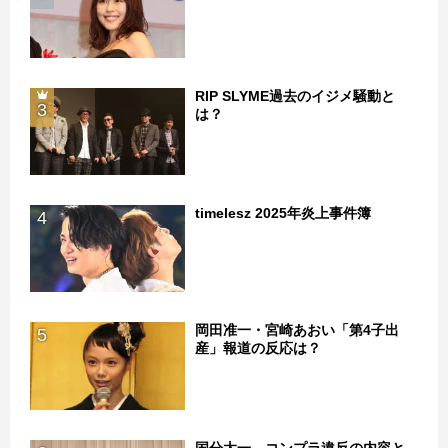
RIP SLYME過去のイジメ騒動と
3
は？
timelesz 2025年炎上事件簿
4
岡田准一・宮崎あおい「第4子出
5
産」報道の反応は？
国分太一、コンプラ違反の内容と