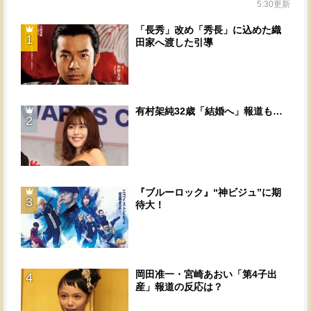
5:30更新
「長秀」改め「秀長」に込めた織
1
田家へ渡した引導
有村架純32歳「結婚へ」報道も…
2
『ブルーロック』“神ビジュ”に期
3
待大！
岡田准一・宮崎あおい「第4子出
4
産」報道の反応は？