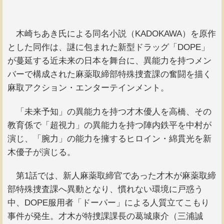
木崎ちあき氏による同名小説（KADOKAWA）を原作
とした同作は、謎に包まれた新型ドラッグ「DOPE」
が蔓延する近未来の日本を舞台に、異能力を持つメン
バーで構成された麻薬取締部特殊捜査課の奮闘を描く
麻取アクション・エンターテインメント。
「未来予知」の異能力を持つ才木優人を高橋、その
教育係で「超視力」の異能力を持つ陣内鉄平を中村が
演じ、「腕力」の能力を擁するヒロイン・綿貫光を新
木優子が演じる。
第1話では、新人麻薬取締官であった才木が麻薬取締
部特殊捜査課へ異動となり、慣れない環境に戸惑う
中、DOPE服用者「ドーパー」による人質立てこもり
事件が発生。才木が特捜課課長の葛城康介（三浦誠