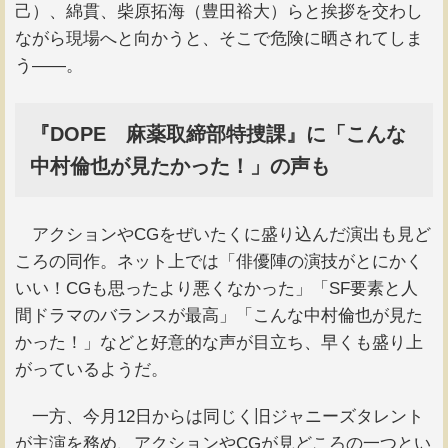
己）、綿貫、柴原拓海（豊田裕大）らと挨拶を交わし
ながら現場へと向かうと、そこで危険に晒されてしま
う――。
『DOPE 麻薬取締部特捜課』に「こんな
中村倫也が見たかった！」の声も
アクションやCGをぜいたくに盛り込んだ演出も見ど
ころの同作。ネット上では「俳優陣の演技がとにかく
いい！CGも思ったより悪くなかった」「SF要素と人
間ドラマのバランスが最高」「こんな中村倫也が見た
かった！」などと好意的な声が目立ち、早くも盛り上
がっているようだ。
一方、今月12日からは同じく旧ジャニーズタレント
が主演を務め、アクションやCGが見どころの一つとい