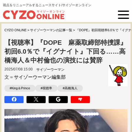
視点をリニューアルするニュースサイト/サイゾーオンライン
CYZO ONLINE
>
サイゾーウーマンの記事一覧
>
『DOPE』初回視聴率6.0％で『イグ
【視聴率】『DOPE 麻薬取締部特捜課』
初回6.0％で『イグナイト』下回る……高
橋海人＆中村倫也の演技には賛辞
2025/07/08 15:00
サイゾーウーマン
文＝
サイゾーウーマン編集部
#King＆Prince
#視聴率
#高橋海人