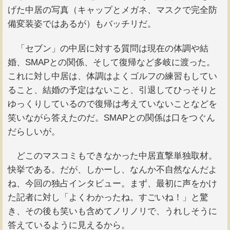
げた中居の写真（キャップとメガネ、マスクで完全防
備変装姿ではあるが）もバッチリだ。
「セブン」の中居に対する質問は現在の体調や結
婚、SMAPとの関係、そして復帰など多岐に渡った。
これに対し中居は、体調はよくゴルフの練習もしてい
ること、結婚の予定はないこと、引退してひっそりと
ゆっくりしているので復帰は考えていないことなどを
笑いながら答えたのだ。SMAPとの関係は口をつぐん
だらしいが。
どこのマスコミもできなかった中居直撃単独取材。
快挙である。だが、しかーし、なんか不自然なんだよ
ね、今回の独占インタビュー。まず、最初に声をかけ
た記者に対し「よくわかったね。すごいね！」と驚
き、その後も笑いも含めてノリノリで、うれしそうに
答えているように見えるから。