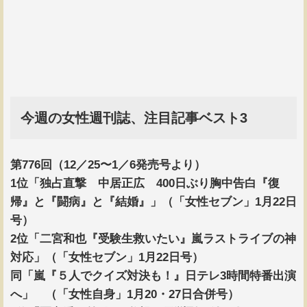
今週の女性週刊誌、注目記事ベスト3
第776回（12／25〜1／6発売号より）
1位「独占直撃 中居正広 400日ぶり胸中告白『復
帰』と『闘病』と『結婚』」（「女性セブン」1月22日
号）
2位「二宮和也『受験生救いたい』嵐ラストライブの神
対応」（「女性セブン」1月22日号）
同「嵐『５人でクイズ対決も！』日テレ3時間特番出演
へ」 （「女性自身」1月20・27日合併号）