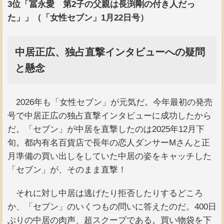
3位「冨永愛 第2子の父親は長渕剛の付き人だっ
た」」（「女性セブン」1月22日号）
中居正広、独占直撃インタビューへの疑問
と懸念
2026年も「女性セブン」が元気だ。今年最初の発売
号で中居正広の独占直撃インタビューに成功したから
だ。「セブン」が中居を直撃したのは2025年12月下
旬。都内有名百貨店で長年の恋人ダンサーMさんと正
月準備の買い出しをしていた中居の姿をキャッチした
「セブン」が、そのまま直撃！
それに対し中居は逃げたり拒否したりするどころ
か、「セブン」のいくつもの問いに答えたのだ。400日
ぶりの中居の肉声、超スクープである。買い物袋を下