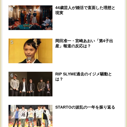
44歳芸人が婚活で直面した理想と
4
現実
岡田准一・宮崎あおい「第4子出
5
産」報道の反応は？
RIP SLYME過去のイジメ騒動と
6
は？
STARTOの波乱の一年を振り返る
7