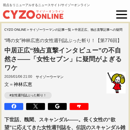
視点をリニューアルするニュースサイト/サイゾーオンライン
CYZO ONLINE
>
サイゾーウーマンの記事一覧
>
中居正広、独占直撃記事への疑問
“噂の女”神林広恵の女性週刊誌ぶった斬り！【第776回】
中居正広“独占直撃インタビュー”の不自
然さ――「女性セブン」に疑問がよぎる
ワケ
2026/01/06 21:00
サイゾーウーマン
文＝
神林広恵
#女性週刊誌ぶった斬り！
下世話、醜聞、スキャンダル――。長く女性の“欲
望”に応えてきた女性週刊誌を、伝説のスキャンダル雑