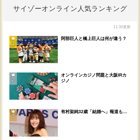
サイゾーオンライン人気ランキング
11:30更新
阿部巨人と橋上巨人は何が違う？
1
オンラインカジノ問題と大阪IRカ
2
ジノ
有村架純32歳「結婚へ」報道も…
3