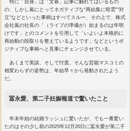
特に「自身」は「文春」記事に触れてはいるもの
の、しかし嵐にとってネガティブな“再結集に暗雲”“対
立”などといった事柄はすべてスルー、その上で、株式
会社嵐の社長の「（ライブの準備が）始まるのは年明
けです」とのコメントを引用して「いよいよ本格的に
再始動の段取りを整えているようです」などというポ
ジティブな事柄へと見事にチェンジさせている。
あくまで美談、そして忖度。そんな芸能マスコミの
相変わらずの姿勢は、年始早々から発動されたよう
だ。
冨永愛、第二子妊娠報道で驚いたこと
年末年始の結婚ラッシュに驚いたが、でも一番驚い
たのはその少し前の2025年12月20日に冨永愛が第二子