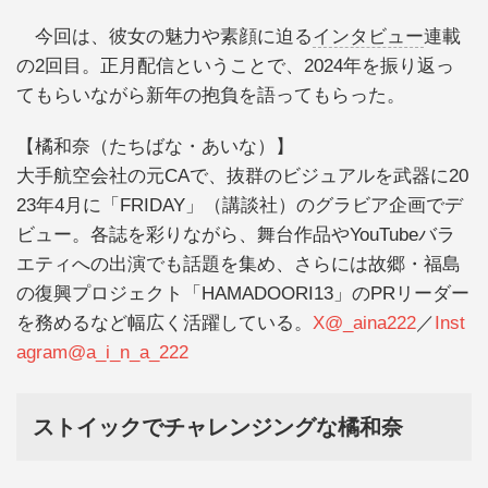
今回は、彼女の魅力や素顔に迫る
インタビュー
連載
の2回目。正月配信ということで、2024年を振り返っ
てもらいながら新年の抱負を語ってもらった。
【橘和奈（たちばな・あいな）】
大手航空会社の元CAで、抜群のビジュアルを武器に20
23年4月に「FRIDAY」（講談社）のグラビア企画でデ
ビュー。各誌を彩りながら、舞台作品やYouTubeバラ
エティへの出演でも話題を集め、さらには故郷・福島
の復興プロジェクト「HAMADOORI13」のPRリーダー
を務めるなど幅広く活躍している。
X@_aina222
／
Inst
agram@a_i_n_a_222
ストイックでチャレンジングな橘和奈