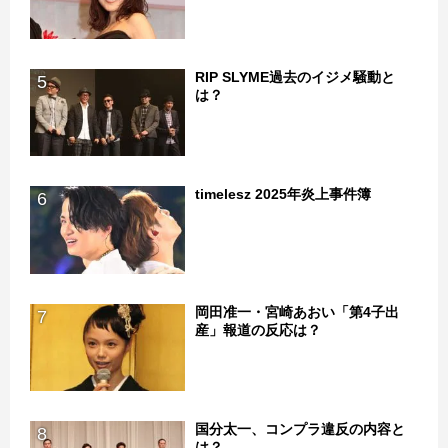
RIP SLYME過去のイジメ騒動と
5
は？
timelesz 2025年炎上事件簿
6
岡田准一・宮崎あおい「第4子出
7
産」報道の反応は？
国分太一、コンプラ違反の内容と
8
は？