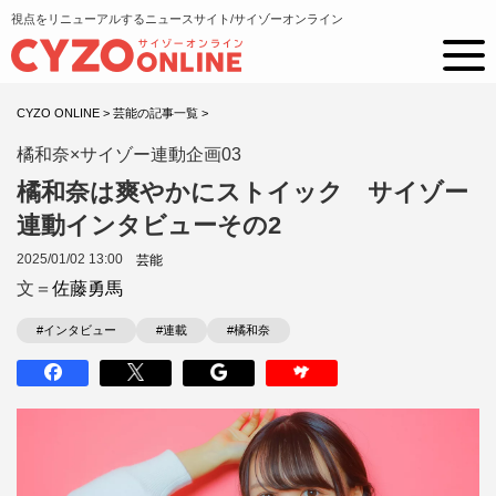
視点をリニューアルするニュースサイト/サイゾーオンライン
CYZO ONLINE
>
芸能の記事一覧
>
橘和奈×サイゾー連動企画03
橘和奈は爽やかにストイック サイゾー
連動インタビューその2
2025/01/02 13:00
芸能
文＝
佐藤勇馬
#インタビュー
#連載
#橘和奈