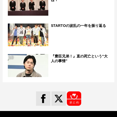
STARTOの波乱の一年を振り返る
9
『豊臣兄弟！』直の死亡という“大
10
人の事情”