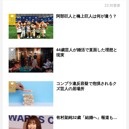
23:30更新
阿部巨人と橋上巨人は何が違う？
1
44歳芸人が婚活で直面した理想と
2
現実
コンプラ違反容疑で危惧されるク
3
ズ芸人の居場所
有村架純32歳「結婚へ」報道も…
4