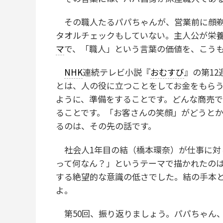
その職人たるパパちゃんが、営業前に顔剃
タオルチェックもしていない。主人公が栄
マ
で、「職人」という言葉の価値を、こう
NHK
連続テレビ小説『
おむすび
』の第1
とは、人の役に立つことをしてお金をもら
ように、準備をすることです。どんな商売
ることです。「お客さんの笑顔」がどうと
るのは、その先の話です。
社会人1年目の結（橋本環奈）が仕事に対
って何なん？」というテーマで描かれたの
する絶望的な意識の低さでした。結の手本
よ。
第50回、振り返りましょう。パパちゃん