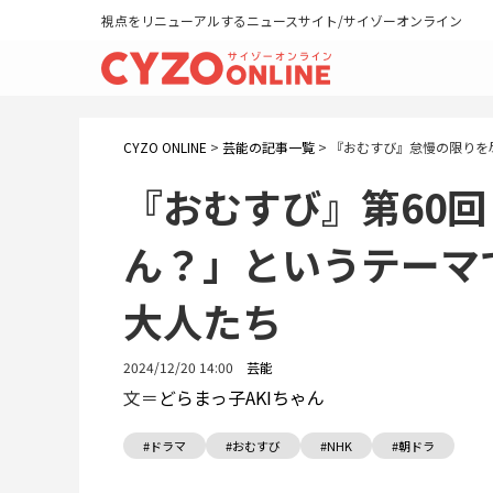
視点をリニューアルするニュースサイト/サイゾーオンライン
CYZO ONLINE
>
芸能の記事一覧
>
『おむすび』怠慢の限りを
『おむすび』第60
ん？」というテーマ
大人たち
2024/12/20 14:00
芸能
文＝
どらまっ子AKIちゃん
#ドラマ
#おむすび
#NHK
#朝ドラ