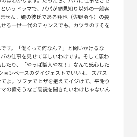
のはわかります。だったら、パパに仕事をさせ
』というドラマで、パパが顔見知り以外の一般客
いません。娘の彼氏である翔也（佐野勇斗）の髪
見せる一世一代のチャンスでも、カツラのすそを
です。「働くって何なん？」と問いかけるな
パパの仕事を見せてほしいわけです。そして願わ
感したり、「やっぱ職人やな！」なんて感心した
ションベースのダイジェストでいいよ。スパス
せてよ。ソファでヒザを抱えてイジけて、平謝り
ママの偉そうなご高説を聞きたいわけじゃないん