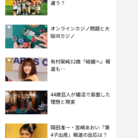
違う？
オンラインカジノ問題と大
2
阪IRカジノ
有村架純32歳「結婚へ」報
3
道も…
44歳芸人が婚活で直面した
4
理想と現実
岡田准一・宮崎あおい「第
5
4子出産」報道の反応は？