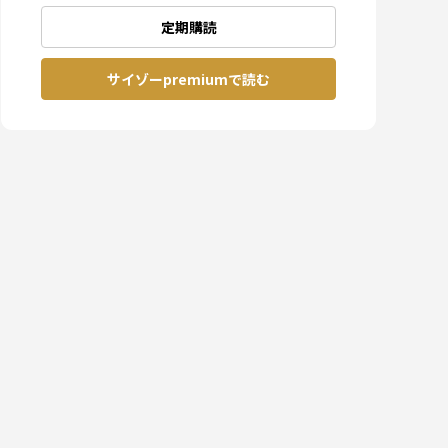
定期購読
サイゾーpremiumで読む