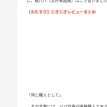
に、結パパ（北村有起哉）はこう言いまし
【おむすび】にぎにぎレビューまとめ
「同じ職人として」
その言葉には、パパ自身が床屋職人である