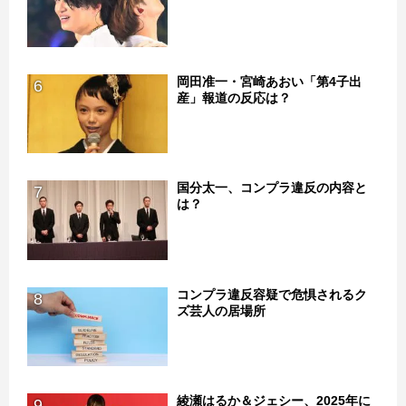
岡田准一・宮崎あおい「第4子出
6
産」報道の反応は？
国分太一、コンプラ違反の内容と
7
は？
コンプラ違反容疑で危惧されるク
8
ズ芸人の居場所
綾瀬はるか＆ジェシー、2025年に
9