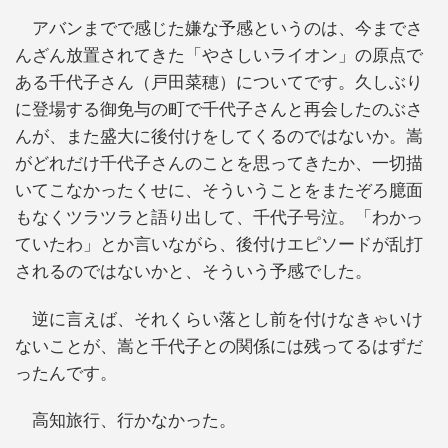
アバンまでで感じた嫌な予感というのは、今までさ
んざん放置されてきた「やさしいライオン」の原点で
ある千代子さん（戸田菜穂）についてです。久しぶり
に登場する御免与の町で千代子さんと再会したのぶさ
んが、また盛大に後付けをしてくるのではないか。嵩
がどれだけ千代子さんのことを思ってきたか、一切描
いてこなかったくせに、そういうことをまたぞろ臆面
もなくツラツラと語り出して、千代子号泣。「わかっ
ていたわ」とか言いながら、後付けエピソードが乱打
されるのではないかと、そういう予感でした。
逆に言えば、それくらい落とし前を付けなきゃいけ
ないことが、嵩と千代子との関係には残ってるはずだ
ったんです。
高知旅行、行かなかった。