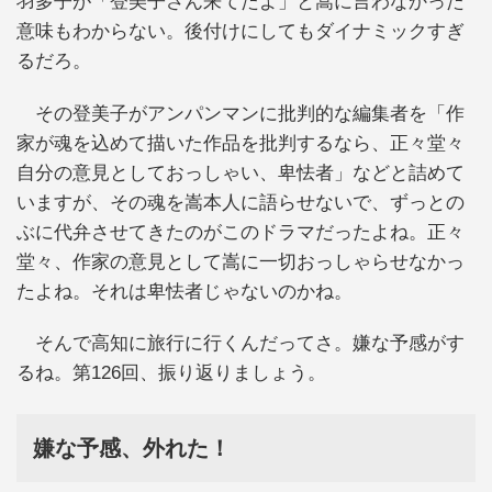
羽多子が「登美子さん来てたよ」と嵩に言わなかった
意味もわからない。後付けにしてもダイナミックすぎ
るだろ。
その登美子がアンパンマンに批判的な編集者を「作
家が魂を込めて描いた作品を批判するなら、正々堂々
自分の意見としておっしゃい、卑怯者」などと詰めて
いますが、その魂を嵩本人に語らせないで、ずっとの
ぶに代弁させてきたのがこのドラマだったよね。正々
堂々、作家の意見として嵩に一切おっしゃらせなかっ
たよね。それは卑怯者じゃないのかね。
そんで高知に旅行に行くんだってさ。嫌な予感がす
るね。第126回、振り返りましょう。
嫌な予感、外れた！