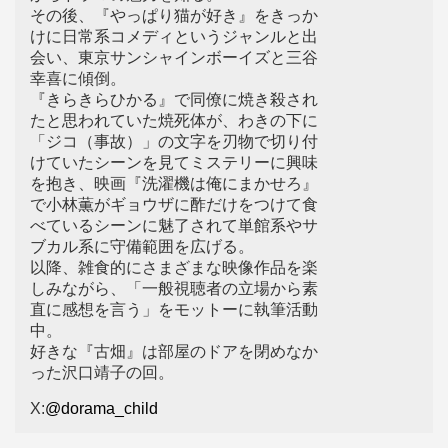
その後、『やっぱり猫が好き』をきっか
けに日常系コメディというジャンルと出
会い、東京サンシャインボーイズと三谷
幸喜に傾倒。
『きらきらひかる』で同僚に焼き殺され
たと思われていた焼死体が、わきの下に
「ジコ（事故）」の文字を刃物で切り付
けていたシーンを見てミステリーに興味
を抱き、映画『洗濯機は俺にまかせろ』
で小林薫がギョウザに酢だけをつけて食
べているシーンに魅了されて単館系やサ
ブカル系に守備範囲を広げる。
以降、雑食的にさまざまな映像作品を楽
しみながら、「一般視聴者の立場から素
直に感想を言う」をモットーに執筆活動
中。
好きな『古畑』は部屋のドアを閉めなか
った沢口靖子の回。
X:
@dorama_child