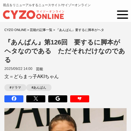
視点をリニューアルするニュースサイト/サイゾーオンライン
CYZO ONLINE
>
芸能の記事一覧
>
『あんぱん』要するに脚本がヘタ
『あんぱん』第126回 要するに脚本が
ヘタなのである ただそれだけなのであ
る
2025/09/22 14:00
芸能
文＝
どらまっ子AKIちゃん
#ドラマ
#あんぱん