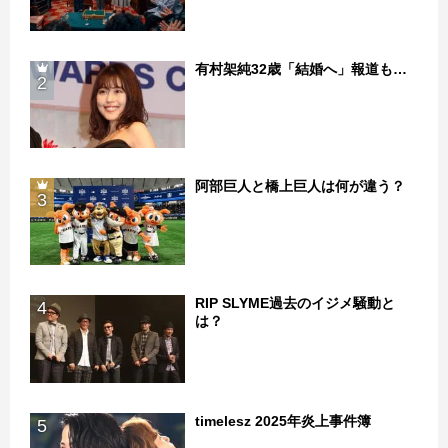
有村架純32歳「結婚へ」報道も…
2
阿部巨人と橋上巨人は何が違う？
3
RIP SLYME過去のイジメ騒動と
4
は？
timelesz 2025年炎上事件簿
5