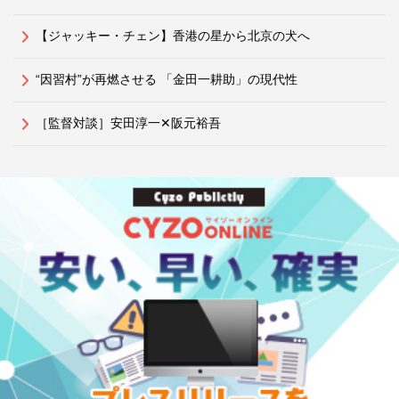
【ジャッキー・チェン】香港の星から北京の犬へ
“因習村”が再燃させる 「金田一耕助」の現代性
［監督対談］安田淳一✕阪元裕吾