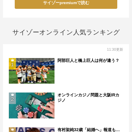
サイゾーpremiumで読む
サイゾーオンライン人気ランキング
11:30更新
阿部巨人と橋上巨人は何が違う？
1
オンラインカジノ問題と大阪IRカ
2
ジノ
有村架純32歳「結婚へ」報道も…