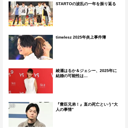
STARTOの波乱の一年を振り返る
7
timelesz 2025年炎上事件簿
8
綾瀬はるか＆ジェシー、2025年に
9
結婚の可能性は…
『豊臣兄弟！』直の死亡という“大
10
人の事情”