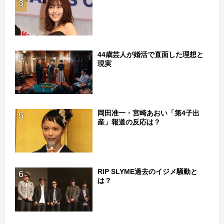
3
44歳芸人が婚活で直面した理想と
4
現実
岡田准一・宮崎あおい「第4子出
5
産」報道の反応は？
RIP SLYME過去のイジメ騒動と
6
は？