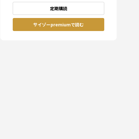
定期購読
サイゾーpremiumで読む