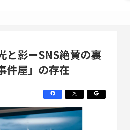
光と影ーSNS絶賛の裏
事件屋」の存在