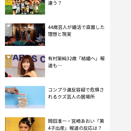
違う？
44歳芸人が婚活で直面した
2
理想と現実
有村架純32歳「結婚へ」報
3
道も…
コンプラ違反容疑で危惧さ
4
れるクズ芸人の居場所
岡田准一・宮崎あおい「第
5
4子出産」報道の反応は？