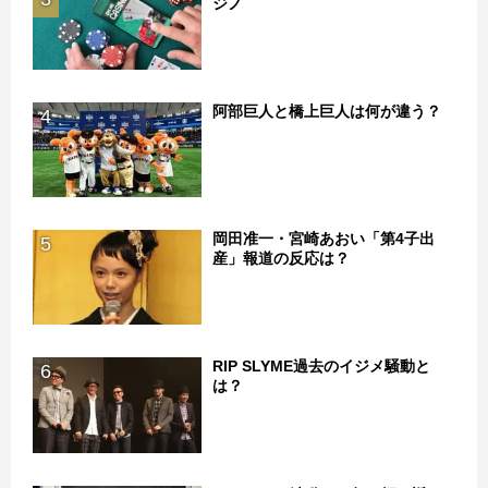
ジノ
阿部巨人と橋上巨人は何が違う？
4
岡田准一・宮崎あおい「第4子出
5
産」報道の反応は？
RIP SLYME過去のイジメ騒動と
6
は？