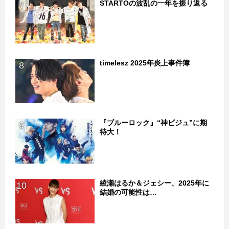
STARTOの波乱の一年を振り返る
7
timelesz 2025年炎上事件簿
8
『ブルーロック』“神ビジュ”に期
9
待大！
綾瀬はるか＆ジェシー、2025年に
10
結婚の可能性は…