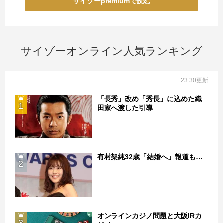
サイゾーpremiumで読む
サイゾーオンライン人気ランキング
23:30更新
「長秀」改め「秀長」に込めた織
1
田家へ渡した引導
有村架純32歳「結婚へ」報道も…
2
オンラインカジノ問題と大阪IRカ
3