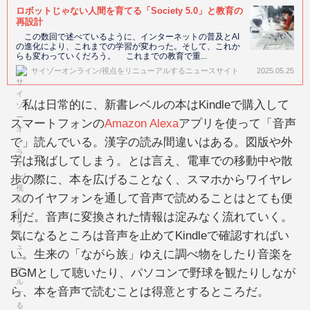
ロボットじゃない人間を育てる「Society 5.0」と教育の
再設計
この数回で述べているように、インターネットの普及とAI
の進化により、これまでの学習が変わった。そして、これか
らも変わっていくだろう。 これまでの教育で重...
サイゾーオンライン/視点をリニューアルするニュースサイト
2025.05.25
私は日常的に、新書レベルの本はKindleで購入して
スマートフォンの
Amazon Alexa
アプリを使って「音声
で」読んでいる。漢字の読み間違いはある。図版や外
字は飛ばしてしまう。とは言え、電車での移動中や散
歩の際に、本を広げることなく、スマホからワイヤレ
スのイヤフォンを通して音声で読めることはとても便
利だ。音声に変換された情報は淀みなく流れていく。
気になるところは音声を止めてKindleで確認すればい
い。生来の「ながら族」ゆえに調べ物をしたり音楽を
BGMとして聴いたり、パソコンで野球を観たりしなが
ら、本を音声で読むことは得意とするところだ。