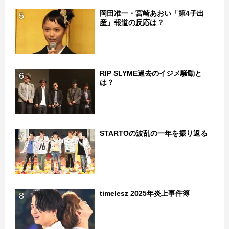
岡田准一・宮崎あおい「第4子出
5
産」報道の反応は？
RIP SLYME過去のイジメ騒動と
6
は？
STARTOの波乱の一年を振り返る
7
timelesz 2025年炎上事件簿
8