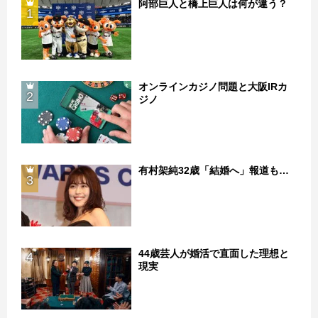
阿部巨人と橋上巨人は何が違う？
1
オンラインカジノ問題と大阪IRカ
2
ジノ
有村架純32歳「結婚へ」報道も…
3
44歳芸人が婚活で直面した理想と
4
現実