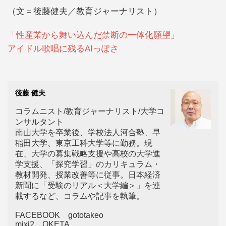
（文＝後藤健夫／教育ジャーナリスト）
「性産業から舞い込んだ禁断の一体化願望」
アイドル歌唱に残るAIっぽさ
後藤 健夫
コラムニスト/教育ジャーナリスト/大学コ
ンサルタント
南山大学を卒業後、学校法人河合塾、早
稲田大学、東京工科大学等に勤務。現
在、大学の募集戦略支援や高校の大学進
学支援、「探究学習」のカリキュラム・
教材開発、授業改善等に従事。日本経済
新聞に「受験のリアル＜大学編＞」を連
載するなど、コラムや記事を執筆。
FACEBOOK gototakeo
mixi2 OKETA