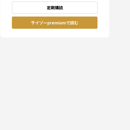
定期購読
サイゾーpremiumで読む