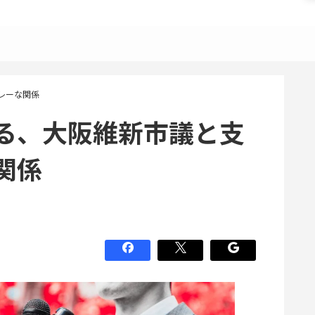
レーな関係
る、大阪維新市議と支
関係