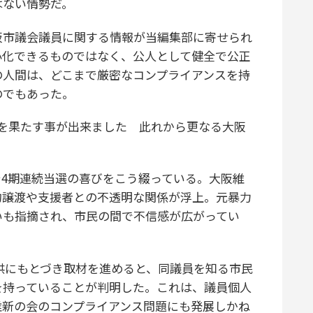
はない情勢だ。
市議会議員に関する情報が当編集部に寄せられ
小化できるものではなく、公人として健全で公正
の人間は、どこまで厳密なコンプライアンスを持
のでもあった。
を果たす事が出来ました 此れから更なる大阪
Sで4期連続当選の喜びをこう綴っている。大阪維
的譲渡や支援者との不透明な関係が浮上。元暴力
いも指摘され、市民の間で不信感が広がってい
供にもとづき取材を進めると、同議員を知る市民
を持っていることが判明した。これは、議員個人
維新の会のコンプライアンス問題にも発展しかね