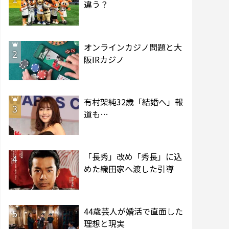
違う？
オンラインカジノ問題と大
2
阪IRカジノ
有村架純32歳「結婚へ」報
3
道も…
「長秀」改め「秀長」に込
4
めた織田家へ渡した引導
44歳芸人が婚活で直面した
5
理想と現実