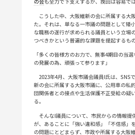
の会
も全力で下支えするが、挽回は容易で
こうした中、大阪維新の会に所属する大阪
た。それは、単なる一市議の問題として矮
な職務の遂行が求められる議員という立場
つべきかという普遍的な課題を提起するも
「多くの皆様方のお力で、無事4期目の当選
の発展の為、頑張って参ります」
2023年4月、大阪市議会議員I氏は、SN
新の会に所属する大阪市議に、公用車の私
団関係者との接点や生活保護不正受給の疑
る。
そんなI議員について、市民からの情報提
が、あることに「強い違和感」「不信感」
の問題にとどまらず、市政や所属する大阪