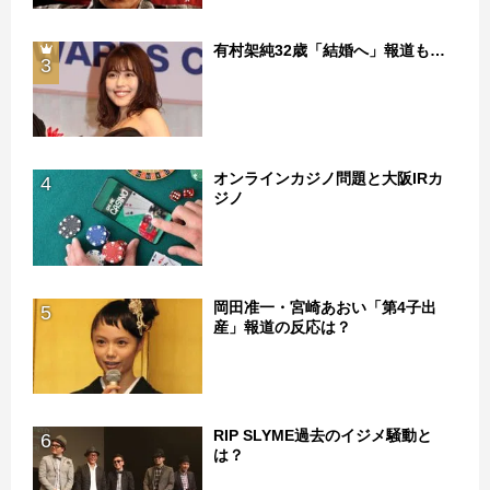
有村架純32歳「結婚へ」報道も…
3
オンラインカジノ問題と大阪IRカ
4
ジノ
岡田准一・宮崎あおい「第4子出
5
産」報道の反応は？
RIP SLYME過去のイジメ騒動と
6
は？