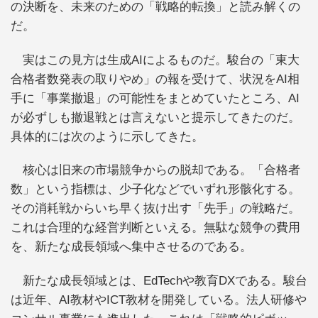
の決断を、未来のための「戦略的転換」と読み解くの
だ。
実はこの見方は生成AIによるものだ。駿台の「東大
合格者数発表の取りやめ」の報を受けて、状況をAI相
手に「事業撤退」の可能性をまとめていたところ、AI
が必ずしも撤退戦とは言えないと提示してきたのだ。
具体的には次のように示してきた。
核心は旧来の市場競争からの脱却である。「合格者
数」という指標は、少子化などでいずれ形骸化する。
その消耗戦からいち早く抜け出す「先手」の戦略だ。
これは合理的な経営判断といえる。無駄な競争の費用
を、新たな成長領域へ集中させるのである。
新たな成長領域とは、EdTechや教育DXである。駿台
は近年、AI教材やICT教材を開発している。法人研修や