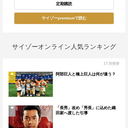
定期購読
サイゾーpremiumで読む
サイゾーオンライン人気ランキング
17:30更新
阿部巨人と橋上巨人は何が違う？
1
「長秀」改め「秀長」に込めた織
2
田家へ渡した引導