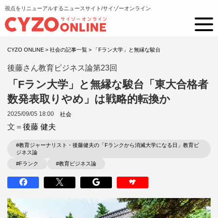
視点をリニューアルするニュースサイト/サイゾーオンライン
CYZO ONLINE
>
社会の記事一覧
>
「Fラン大学」と無縁な駿台
後藤さん教育ビジネス論第23回
「Fラン大学」と無縁な駿台「東大合格者
数発表取りやめ」は戦略的転換か
2025/09/05 18:00
社会
文＝
後藤 健夫
#教育ジャーナリスト・後藤健夫の「Fランクから消滅大学になる日」教育ビ
ジネス論
#Fランク
#教育ビジネス論