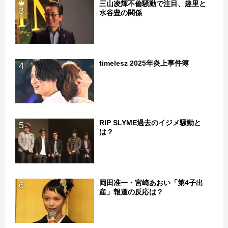
三山凌輝不倫騒動で注目、趣里と
3
水谷豊の関係
timelesz 2025年炎上事件簿
4
RIP SLYME過去のイジメ騒動と
5
は？
岡田准一・宮崎あおい「第4子出
6
産」報道の反応は？