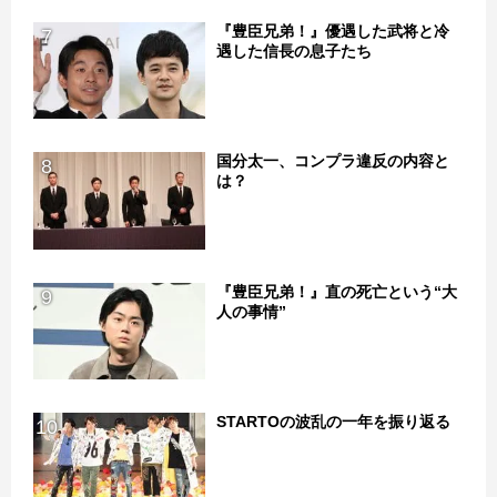
『豊臣兄弟！』優遇した武将と冷
7
遇した信長の息子たち
国分太一、コンプラ違反の内容と
8
は？
『豊臣兄弟！』直の死亡という“大
9
人の事情”
STARTOの波乱の一年を振り返る
10