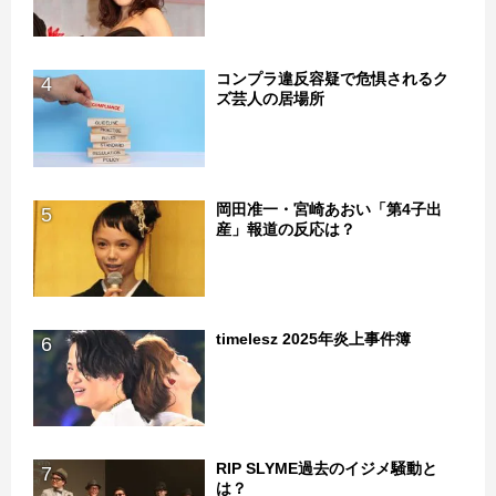
コンプラ違反容疑で危惧されるク
4
ズ芸人の居場所
岡田准一・宮崎あおい「第4子出
5
産」報道の反応は？
timelesz 2025年炎上事件簿
6
RIP SLYME過去のイジメ騒動と
7
は？