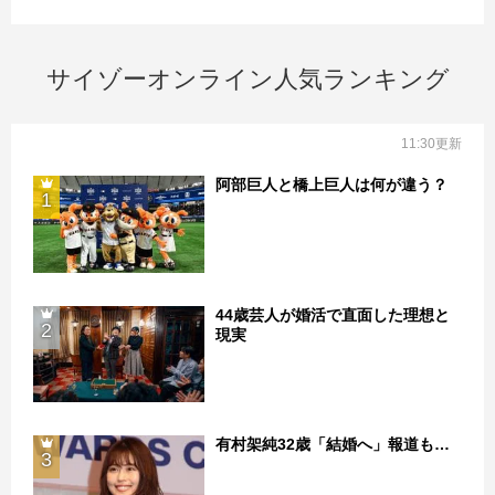
サイゾーオンライン人気ランキング
11:30更新
阿部巨人と橋上巨人は何が違う？
1
44歳芸人が婚活で直面した理想と
2
現実
有村架純32歳「結婚へ」報道も…
3