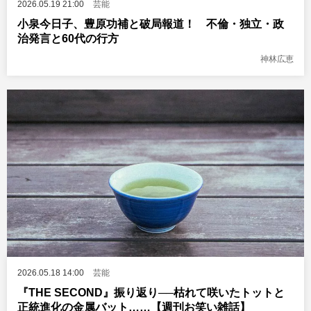
2026.05.19 21:00
芸能
小泉今日子、豊原功補と破局報道！ 不倫・独立・政
治発言と60代の行方
神林広恵
2026.05.18 14:00
芸能
『THE SECOND』振り返り──枯れて咲いたトットと
正統進化の金属バット……【週刊お笑い雑話】