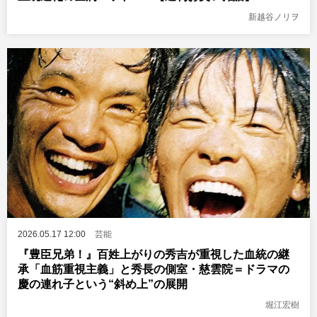
新越谷ノリヲ
2026.05.17 12:00
芸能
『豊臣兄弟！』百姓上がりの秀吉が重視した血統の継
承「血筋重視主義」と秀長の側室・慈雲院＝ドラマの
慶の連れ子という“斜め上”の展開
堀江宏樹