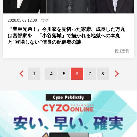
2026.05.03 12:00
芸能
『豊臣兄弟！』今川家を見切った家康、成長した万丸
は宮部家を…「小谷落城」で描かれる地獄への本丸
と“登場しない”信長の配偶者の謎
堀江宏樹
1
4
5
6
7
8