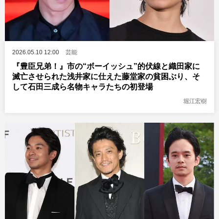
2026.05.10 12:00
芸能
『豊臣兄弟！』市の“ボーイッシュ”的伏線と織田家に
滅亡させられた浅井家に仕えた藤堂家の貧困ぶり、そ
して石田三成ら名物キャラたちの初登場
堀江宏樹