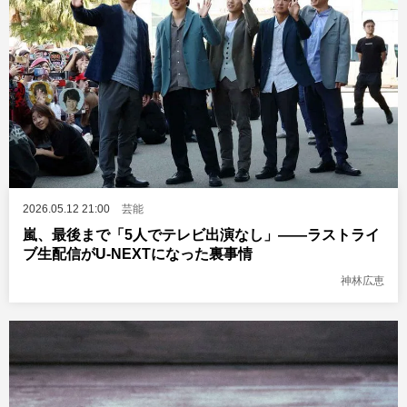
2026.05.12 21:00
芸能
嵐、最後まで「5人でテレビ出演なし」――ラストライ
ブ生配信がU-NEXTになった裏事情
神林広恵