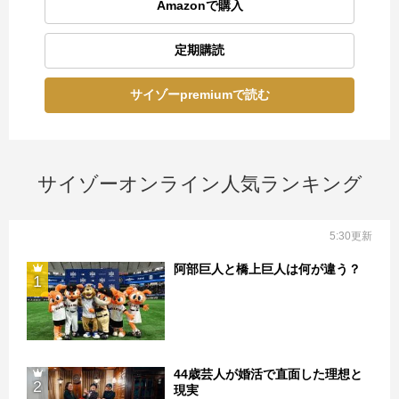
Amazonで購入
定期購読
サイゾーpremiumで読む
サイゾーオンライン人気ランキング
5:30更新
阿部巨人と橋上巨人は何が違う？
1
44歳芸人が婚活で直面した理想と
2
現実