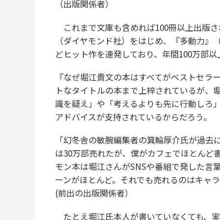
（出版関係者）
これまで文庫も含めれば100冊以上出版
（ダイヤモンド社）をはじめ、『多動力』（
どヒット作を連発しており、年間100万部
『なぜ堀江貴文の本はすべてがベストセラーに
トなタイトルの本まで上梓されているが、
識を疑え」や「考えるよりも先に行動しろ
アドバイスが支持されているからだろう。
「幻冬舎の敏腕編集者の箕輪厚介氏が過去
は30万部売れたが、僕がカフェでほとんど
モン本は堀江さんがSNSや番組で発した言
ーンがほとんど。それでも売れるのはキャ
(前出の出版関係者）
たとえ堀江氏本人が書いていなくても、実