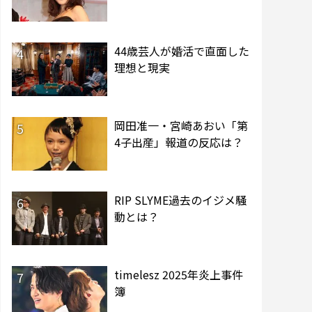
44歳芸人が婚活で直面した
4
理想と現実
岡田准一・宮崎あおい「第
5
4子出産」報道の反応は？
RIP SLYME過去のイジメ騒
6
動とは？
timelesz 2025年炎上事件
7
簿