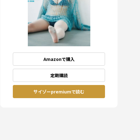
Amazonで購入
定期購読
サイゾーpremiumで読む