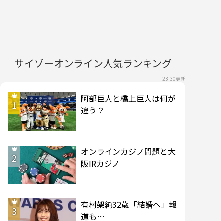
サイゾーオンライン人気ランキング
23:30更新
阿部巨人と橋上巨人は何が
1
違う？
オンラインカジノ問題と大
2
阪IRカジノ
有村架純32歳「結婚へ」報
3
道も…