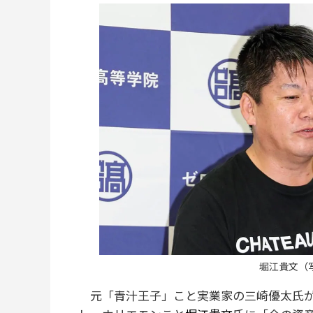
堀江貴文（
元「青汁王子」こと実業家の三崎優太氏が3月