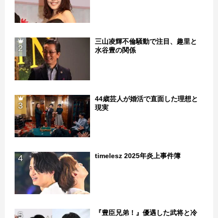
三山凌輝不倫騒動で注目、趣里と
2
水谷豊の関係
44歳芸人が婚活で直面した理想と
3
現実
timelesz 2025年炎上事件簿
4
『豊臣兄弟！』優遇した武将と冷
5