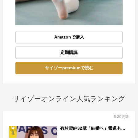
Amazonで購入
定期購読
サイゾーpremiumで読む
サイゾーオンライン人気ランキング
5:30更新
有村架純32歳「結婚へ」報道も…
1