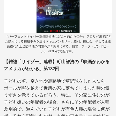
『パーフェクトネイバー正当防衛法はどこへ向かうのか』 フロリダ州で起き
た隣人による銃殺事件を追うドキュメンタリー。差別、銃社会、そして退避
義務なき正当防衛法の問題を浮き彫りにする。監督：ジータ・ガンドビー
ル。Netflixにて配信中。
【雑誌「サイゾー」連載】町山智浩の「映画がわかる
アメリカがわかる」第182回
子どもの頃、空き地や裏路地で草野球をした人なら、
ボールが塀を越えて近所の家に落ちてしまった時の気
まずさを覚えているだろう。特に、その家に住むのが
子ども嫌いの年配者の場合。さらにその年配者が人種
差別的で、遊んでいた子どもが有色人種の場合に何が