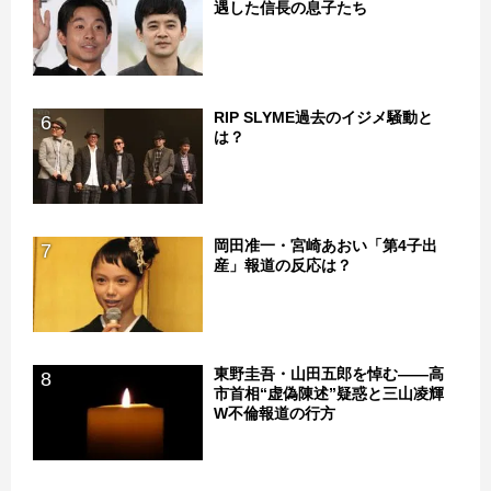
遇した信長の息子たち
RIP SLYME過去のイジメ騒動と
6
は？
岡田准一・宮崎あおい「第4子出
7
産」報道の反応は？
東野圭吾・山田五郎を悼む――高
8
市首相“虚偽陳述”疑惑と三山凌輝
W不倫報道の行方