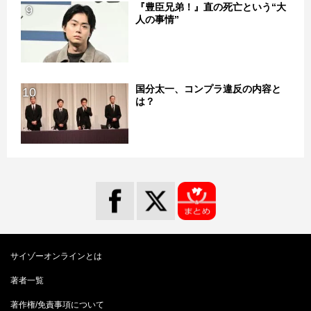
『豊臣兄弟！』直の死亡という“大
9
人の事情”
国分太一、コンプラ違反の内容と
10
は？
サイゾーオンラインとは
著者一覧
著作権/免責事項について