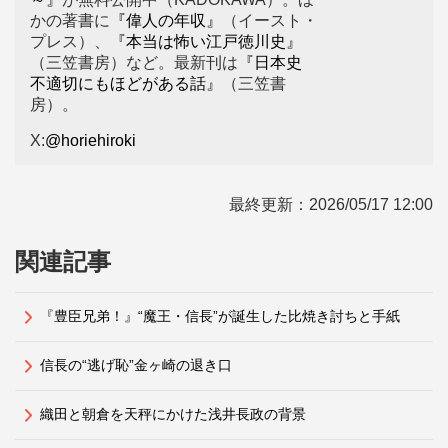
かの著書に
『偉人の年収』
（イースト・
プレス）、
『本当は怖い江戸徳川史』
（三笠書房）など。最新刊は
『日本史
不適切にもほどがある話』
（三笠書
房）。
X:
@horiehiroki
最終更新：
2026/05/17 12:00
関連記事
『豊臣兄弟！』“魔王・信長”が誕生した比焼き討ちと手紙
信長の“逃げ恥”金ヶ崎の退き口
織田と朝倉を天秤にかけた浅井長政の背景