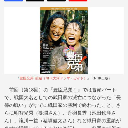
『
豊臣兄弟! 前編（NHK大河ドラマ・ガイド）
』（NHK出版）
前回（第18回）の『
豊臣兄弟！
』では冒頭パート
で、戦国大名としての武田家の滅亡につながった「長
篠の戦い」がすでに織田家の勝利で終わったこと、さ
らに明智光秀（要潤さん）、丹羽長秀（池田鉄洋さ
ん）、滝川一益（猪塚健太さん）など織田家の重鎮が