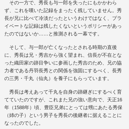
その一方で、秀長も与一郎を失ったにもかかわら
ず、これを嘆いた記録をまったく残していません。秀
長が兄に比べて冷淡だったというわけではなく、プラ
イベートな記録は残したくないというポリシーがあっ
たのではないか……と推測される一幕です。
そして、与一郎が亡くなったとされる時期の直後
に、秀長は兄・秀吉から強く望まれ、信長が不在とな
った織田家の跡目争いに参画した秀吉のため、兄の協
力者である丹羽長秀との関係を強固にするべく、長秀
の三男・千丸（仙丸）を養子にもらっています。
秀長は考えあって千丸を自身の跡継ぎにするべく育
てていたのですが、これまた兄の強い意向で、天正16
年（1588年）頃、豊臣兄弟にとっては甥にあたる秀保
（姉の子）という男子を秀長の後継者に据えることに
なったのでした。