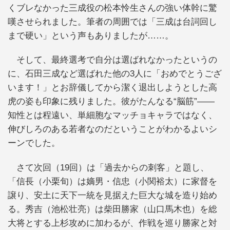
くブレなかった三成役の松本怜生さんの強い体幹に驚
嘆させられました。筆者の周囲では「三成は台詞回し
まで硬い」という声もありましたが……。
そして、最終選考で自分は選ばれなかったというの
に、石田三成など選ばれた他の3人に「おめでとうござ
います！」とお辞儀してから潔く退出しようとした高
虎の姿も印象に残りました。彼がたんなる“脳筋”――
知性とは程遠い、単細胞なマッチョキャラではなく、
伸びしろのある若者なのだということがわかるよいシ
ーンでした。
さて次回（19回）は「過去からの刺客」と題し、
「信長（小栗旬）は嫡男・信忠（小関裕太）に家督を
譲り、安土に天下一統を見据えた巨大な城を造り始め
る。秀吉（池松壮亮）は柴田勝家（山口馬木也）を総
大将とする上杉攻めに加わるが、作戦を巡り勝家と対