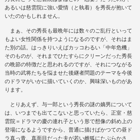
あるいは慈雲院に強い愛情（と執着）を秀長が抱いて
いたのかもしれません。
まぁ、その秀長も最晩年には数々のご乱行といって
もよい女性関係を持つようになるのですが、それはま
た別の話。はっきりいえばカッコわるい「中年危機」
そのものが、それまでひたすらにクリーンだった秀長
の晩節の特徴だと思われるのですが、それにつながる
当時の武将たちを悩ませた後継者問題のテーマを今後
のドラマがいかに描いていくのか、興味深いものがあ
ります。
とりあえず、与一郎という秀長の謎の嫡男について
は、いつまでも出てこないと思っていたら、正室・慈
雲院＝ドラマの慶の連れ子という形で想像の斜め上の
登場になるようですから、普通に描けばかつての昼ド
ラ真っ青、真面目だった夫が若い雌狐にたぶらかさ