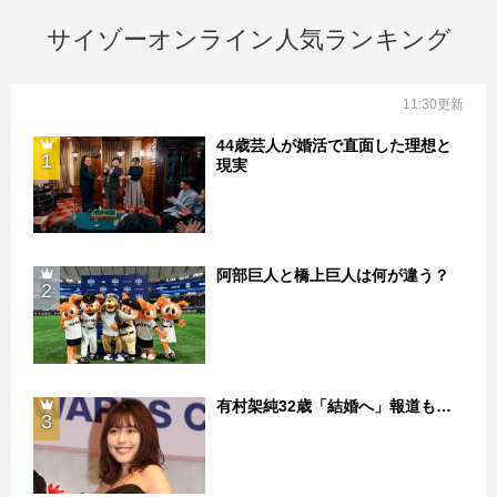
サイゾーオンライン人気ランキング
11:30更新
44歳芸人が婚活で直面した理想と
1
現実
阿部巨人と橋上巨人は何が違う？
2
有村架純32歳「結婚へ」報道も…
3