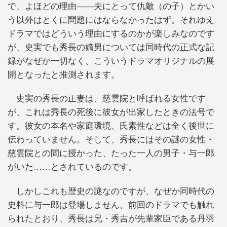
で、よほどの理由――夫にとって仇敵（の子）とかい
う以外はとくに問題にはならなかったはず。それゆえ
ドラマではどういう理由にするのかが楽しみなのです
が、史実でも秀長の嫡男については同時代の正式な記
録がなぜか一切なく、こういうドラマオリジナルの展
開となったと推測されます。
史実の秀長の正妻は、慈雲院と呼ばれる女性です
が、これは秀長の死後に彼女が出家したときの法号で
す。彼女の本名や家庭環境、氏素性などは全く後世に
伝わっていません。そして、秀長にはその謎の女性・
慈雲院との間に授かった、たった一人の男子・与一郎
がいた……とされているのです。
しかしこれも歴史の謎なのですが、なぜか同時代の
史料に与一郎は登場しません。前回のドラマでも触れ
られたとおり、秀長は兄・秀吉が先輩家臣である丹羽