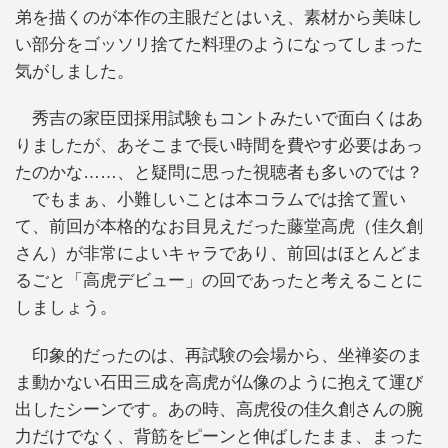
弟を描くのが本作の主眼だとはいえ、素材から美味し
い部分をゴッソリ捨てた料理のようになってしまった
気がしました。
秀吉の家臣団採用試験もコントみたいで面白くはあ
りましたが、あそこまで長い時間を費やす必要はあっ
たのかな……、と疑問に思った視聴者も多いのでは？
でもまぁ、小難しいことは本コラムでは捨て置い
て、前回が本格的なお目見えだった藤堂高虎（佳久創
さん）が非常によいキャラであり、前回はほとんどま
るごと「高虎デビュー」の回であったと考えることに
しましょう。
印象的だったのは、再試験の会場から、坐禅姿のま
ま動かない石田三成を高虎が仏像のように抱えて運び
出したシーンです。あの時、高虎役の佳久創さんの腕
力だけでなく、背筋をピーンと伸ばしたまま、まった