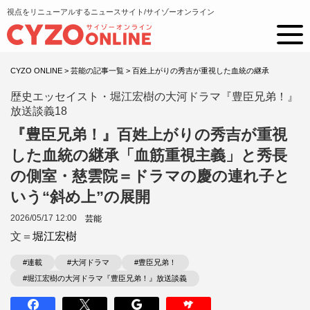
視点をリニューアルするニュースサイト/サイゾーオンライン
CYZO ONLINE
>
芸能の記事一覧
>
百姓上がりの秀吉が重視した血統の継承
歴史エッセイスト・堀江宏樹の大河ドラマ『豊臣兄弟！』
放送談義18
『豊臣兄弟！』百姓上がりの秀吉が重視
した血統の継承「血筋重視主義」と秀長
の側室・慈雲院＝ドラマの慶の連れ子と
いう“斜め上”の展開
2026/05/17 12:00
芸能
文＝
堀江宏樹
#連載
#大河ドラマ
#豊臣兄弟！
#堀江宏樹の大河ドラマ『豊臣兄弟！』放送談義