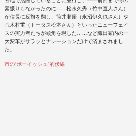
各地で活躍していることに並行し、――前回まで何の
素振りもなかったのに――松永久秀（竹中直人さん）
が信長に反旗を翻し、筒井順慶（永沼伊久也さん）や
荒木村重（トータス松本さん）といったニューフェイ
スの実力者たちが頭角を現した……など織田家内の一
大変革がサラッとナレーションだけで済まされまし
た。
市の“ボーイッシュ”的伏線