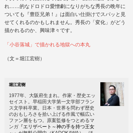
れ……的なドロドロ愛憎劇になりがちな秀長の晩年に
ついても『豊臣兄弟！』は面白い仕掛けでスパッと見
せてくれるのかもしれません。秀長の「変化」がどう
描かれるのか、興味津々です。
「小谷落城」で描かれる地獄への本丸
（文＝堀江宏樹）
堀江宏樹
1977年、大阪府生まれ。作家・歴史エッ
セイスト。早稲田大学第一文学部フラン
ス文学科卒業。日本・世界を問わず歴史
のおもしろさを拾い上げる作風で幅広い
ファン層をもつ。原案監修をつとめるマ
ンガ
『エリザベート～神の手を持つ王女
～』
が無料公開中（KADOKAWA）。ほ