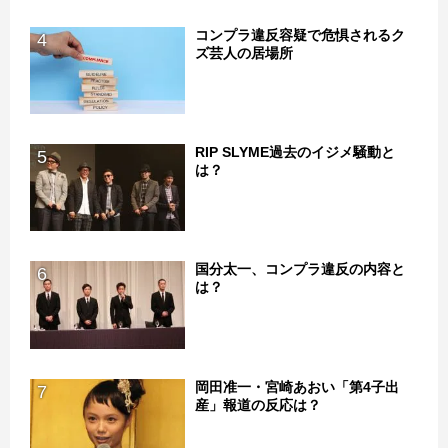
コンプラ違反容疑で危惧されるク
4
ズ芸人の居場所
RIP SLYME過去のイジメ騒動と
5
は？
国分太一、コンプラ違反の内容と
6
は？
岡田准一・宮崎あおい「第4子出
7
産」報道の反応は？