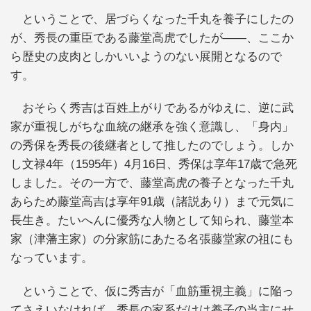
ということで、居づらくなった千丸を養子にしたの
が、秀長の重臣である藤堂高虎でしたが――、ここか
ら歴史の皮肉としかいいようのない展開となるので
す。
おそらく秀吉は百姓上がりであるがゆえに、逆に武
家が重視しがちな血統の継承を強く意識し、「身内」
の秀保を秀長の後継者として推したのでしょう。しか
し文禄4年（1595年）4月16日、秀保は享年17歳で急死
しました。その一方で、藤堂高虎の養子となった千丸
あらため藤堂高吉は享年91歳（諸説あり）まで元気に
長生き。たいへんに優秀な人物として知られ、藤堂本
家（津藩主家）の分家筋にあたる名張藤堂家の祖にも
なっています。
ということで、仮に秀吉が「血筋重視主義」に陥っ
てさえいなければ、秀長の家系だけは養子の当主にせ