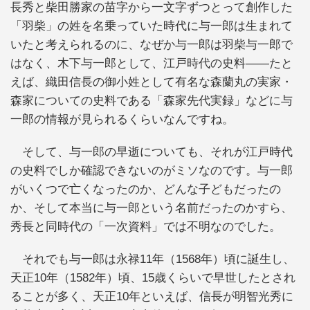
長秀と柴田勝家の苗字から一文字ずつとって創作した
「羽柴」の姓を名乗っていた時代に与一郎は生まれて
いたと考えられるのに、なぜか与一郎は羽柴与一郎で
はなく、木下与一郎として、江戸時代の史料――たと
えば、織田信長の御小姓として有名な森蘭丸の実家・
森家についての史料である「森家先代実録」などに与
一郎の情報が見られるくらいなんですね。
そして、与一郎の早逝についても、それが江戸時代
の史料でしか確認できないのがミソなのです。与一郎
がいくつで亡くなったのか、どんな子どもだったの
か、そして本当に与一郎という名前だったのかすら、
秀長と同時代の「一次資料」では不明なのでした。
それでも与一郎は永禄11年（1568年）頃に誕生し、
天正10年（1582年）頃、15歳くらいで早世したとされ
ることが多く、天正10年といえば、信長が明智光秀に