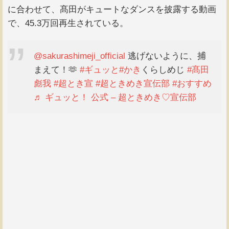
に合わせて、髙田がキュートなダンスを披露する動画
で、45.3万回再生されている。
@sakurashimeji_official
逃げないように、捕
まえて！🫶
#ギュッと
#かき
くらしめじ
#髙田
彪我
#超とき宣
#超ときめき宣伝部
#おすすめ
♬ ギュッと！ 公式 – 超ときめき♡宣伝部