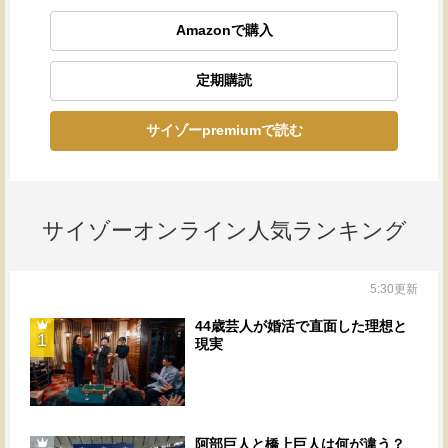
Amazonで購入
定期購読
サイゾーpremiumで読む
サイゾーオンライン人気ランキング
5:30更新
44歳芸人が婚活で直面した理想と
1
現実
阿部巨人と橋上巨人は何が違う？