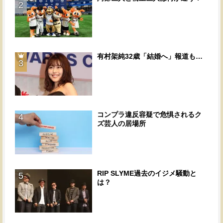
2
有村架純32歳「結婚へ」報道も…
3
コンプラ違反容疑で危惧されるク
4
ズ芸人の居場所
RIP SLYME過去のイジメ騒動と
5
は？