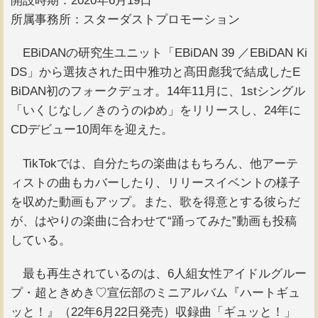
開設時期：2020年6月19日
所属事務所：スターダストプロモーション
EBiDANの研究生ユニット「EBiDAN 39 ／EBiDAN Ki
DS」から選抜された田中雅功と髙田彪我で結成したE
BiDAN初のフォークデュオ。14年11月に、1stシングル
「いくじなし／きのうのゆめ」をリリースし、24年に
CDデビュー10周年を迎えた。
TikTokでは、自分たちの楽曲はもちろん、他アーテ
ィストの曲もカバーしたり、リリースイベントの様子
を収めた動画もアップ。また、歌を得意とする彼らだ
が、はやりの楽曲に合わせて“踊ってみた”動画も投稿
している。
最も再生されているのは、6人組女性アイドルグルー
プ・超ときめき♡宣伝部のミニアルバム『ハートギュ
ッと！』（22年6月22日発売）収録曲「ギュッと！」