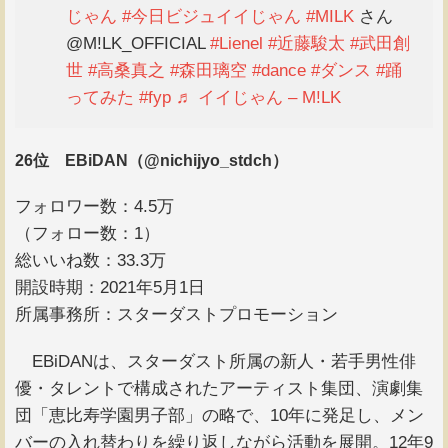
じゃん
#今日ビジュイイじゃん
#MILK
さん
@M!LK_OFFICIAL
#Lienel
#近藤駿太
#武田創
世
#高桑真之
#森田璃空
#dance
#ダンス
#踊
ってみた
#fyp
♬ イイじゃん – M!LK
26位 EBiDAN（@nichijyo_stdch）
フォロワー数：4.5万
（フォロー数：1）
総いいね数：33.3万
開設時期：2021年5月1日
所属事務所：スターダストプロモーション
EBiDANは、スターダスト所属の新人・若手男性俳
優・タレントで構成されたアーティスト集団、演劇集
団「恵比寿学園男子部」の略で、10年に発足し、メン
バーの入れ替わりを繰り返しながら活動を展開。12年9