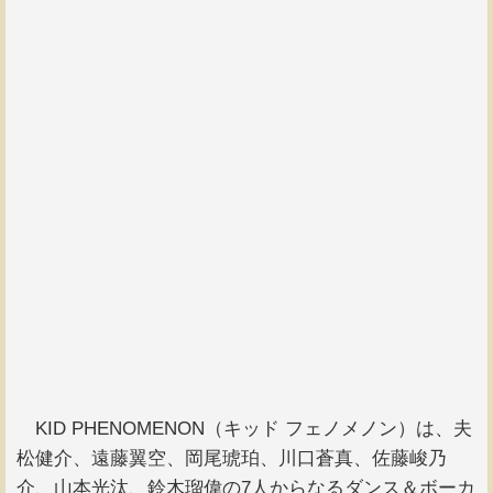
KID PHENOMENON（キッド フェノメノン）は、夫
松健介、遠藤翼空、岡尾琥珀、川口蒼真、佐藤峻乃
介、山本光汰、鈴木瑠偉の7人からなるダンス＆ボーカ