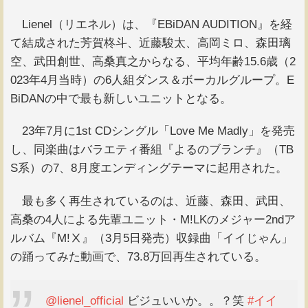
Lienel（リエネル）は、『EBiDAN AUDITION』を経
て結成された芳賀柊斗、近藤駿太、高岡ミロ、森田璃
空、武田創世、高桑真之からなる、平均年齢15.6歳（2
023年4月当時）の6人組ダンス＆ボーカルグループ。E
BiDANの中で最も新しいユニットとなる。
23年7月に1st CDシングル「Love Me Madly」を発売
し、同楽曲はバラエティ番組『よるのブランチ』（TB
S系）の7、8月度エンディングテーマに起用された。
最も多く再生されているのは、近藤、森田、武田、
高桑の4人による先輩ユニット・M!LKのメジャー2ndア
ルバム『M!Ⅹ』（3月5日発売）収録曲「イイじゃん」
の踊ってみた動画で、73.8万回再生されている。
@lienel_official
ビジュいいか。。？笑
#イイ