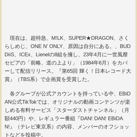
現在は、超特急、M!LK、SUPER★DRAGON、さく
らしめじ、ONE N’ ONLY、原因は自分にある。、BUD
DiiS、ICEx、Lienelの8組を擁し、23年4月に一世風靡
セピアの「前略、道の上より」（1984年6月）をカバ
ーして配信リリース。『第65回 輝く！日本レコード大
賞』（TBS系）で企画賞を受賞した。
各グループが公式アカウントを持っている中、EBiD
AN公式TikTokでは、オリジナルの動画コンテンツが楽
しめる有料サービス「スターダストチャンネル」（月
額440円）や、レギュラー番組『DAN! DAN! EBiDA
N!』（テレビ東京系）の内容、メンバーのオフショッ
トなどを投稿中。