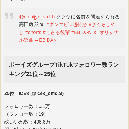
@nichijyo_stdch
タクヤに名前を間違えられる
髙田彪我 💫
#ダンエビ
#超特急
#さくらしめ
じ
#shorts
#できる後輩
#EBiDAN
♬ オリジナ
ル楽曲 – EBiDAN
ボーイズグループTikTokフォロワー数ラン
キング21位～25位
25位 ICEx (@icex_official)
フォロワー数：6.1万
（フォロー数：19）
総いいね数：436.6万