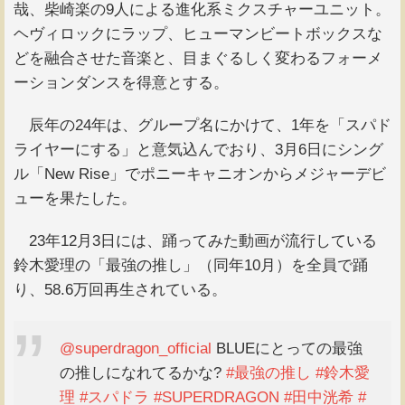
哉、柴崎楽の9人による進化系ミクスチャーユニット。
ヘヴィロックにラップ、ヒューマンビートボックスな
どを融合させた音楽と、目まぐるしく変わるフォーメ
ーションダンスを得意とする。
辰年の24年は、グループ名にかけて、1年を「スパド
ライヤーにする」と意気込んでおり、3月6日にシング
ル「New Rise」でポニーキャニオンからメジャーデビ
ューを果たした。
23年12月3日には、踊ってみた動画が流行している
鈴木愛理の「最強の推し」（同年10月）を全員で踊
り、58.6万回再生されている。
@superdragon_official
BLUEにとっての最強
の推しになれてるかな?
#最強の推し
#鈴木愛
理
#スパドラ
#SUPERDRAGON
#田中洸希
#