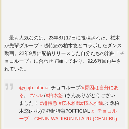
最も人気なのは、23年8月17日に投稿された、桜木
が先輩グループ・超特急の柏木悠とコラボしたダンス
動画。22年9月に配信リリースした自分たちの楽曲「チ
ョコループ」に合わせて踊っており、92.6万回再生さ
れている。
@gnjb_official
チョコループ/
#原因は自分にあ
る
。
#ハル
(
#柏木悠
)さんありがとうござい
ました！
#超特急
#桜木雅哉
#桜木雅哉
ぶ @柏
木悠(ハル)? @超特急?OFFICIAL
♬ チョコル
ープ – GENIN WA JIBUN NI ARU (GENJIBU)