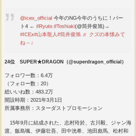
@icex_official
今年のNG今年のうちに！パー
ト4 ←
#Ryuto
#Toshiaki
(@筒井俊旭)→
#ICEx
#山本龍人
#筒井俊旭
♬ クズの本懐みて
ね – ♩
24位 SUPER★DRAGON（@superdragon_official）
フォロワー数：6.4万
（フォロー数：20）
総いいね数：483.2万
開設時期：2021年3月1日
所属事務所：スターダストプロモーション
15年9月に結成された、志村玲於、古川毅、ジャン海
渡、飯島颯、伊藤壮吾、田中洸希、池田彪馬、松村和