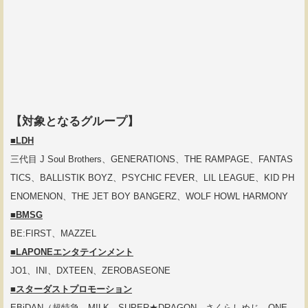
【対象となるグループ】
■LDH
三代目 J Soul Brothers、GENERATIONS、THE RAMPAGE、FANTAS
TICS、BALLISTIK BOYZ、PSYCHIC FEVER、LIL LEAGUE、KID PH
ENOMENON、THE JET BOY BANGERZ、WOLF HOWL HARMONY
■BMSG
BE:FIRST、MAZZEL
■LAPONEエンタテインメント
JO1、INI、DXTEEN、ZEROBASEONE
■スターダストプロモーション
EBiDAN（超特急、M!LK、SUPER★DRAGON、さくらしめじ、ONE