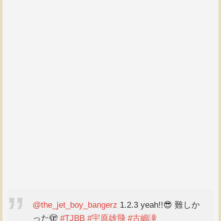
@the_jet_boy_bangerz
1.2.3 yeah!!😎 難しか
った🫣
#TJBB
#宇原雄飛
#古嶋滝