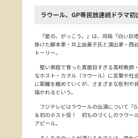
ラウール、GP帯民放連続ドラマ初
『愛の、がっこう。』は、同局『白い巨塔
掛けた脚本家・井上由美子氏と演出家・西
トーリー。
堅い家庭で育った真面目すぎる高校教師・
なホスト・カヲル（ラウール）に言葉や社会
に距離を縮めていくが、さまざまな批判や
描かれるという。
フジテレビはラウールの出演について「G
＆初のホスト役！ 初ものづくしのラウール
アピール。
そんなラウールが演じるカヲルは、親から