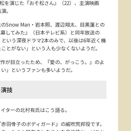
ド松を演じた『おそ松さん』（22）、主演映画
出演。
Snow Man・岩本照、渡辺翔太、目黒蓮との
応募してみた』（日本テレビ系）と同年放送の
）という深夜ドラマ2本のみで、以後は6年近く機
たことがない」という人も少なくないようだ。
演作が目立ったため、『愛の、がっこう。』のよ
くい」というファンも多いようだ。
る演技
イターの北村有氏はこう語る。
『赤羽骨子のボディガード』の威吹荒邦役です。