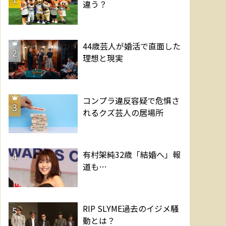
違う？
44歳芸人が婚活で直面した
2
理想と現実
コンプラ違反容疑で危惧さ
3
れるクズ芸人の居場所
有村架純32歳「結婚へ」報
4
道も…
RIP SLYME過去のイジメ騒
5
動とは？