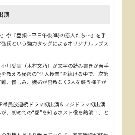
出演
』や『昼顔～平日午後3時の恋人たち～』を手
谷弘氏という強力タッグによるオリジナルラブス
小川愛実（木村文乃）が文字の読み書きが苦手
を教える秘密の“個人授業”を続ける中で、次第
非難、憎しみ、嫉妬が容赦なく2人を襲う様子が
P帯民放連続
ドラマ
初出演＆フジドラマ初出演
が、初めての“愛”を知るホスト役を熱演！」と
の愛情もあまり受けておらず、家庭環境が整わ