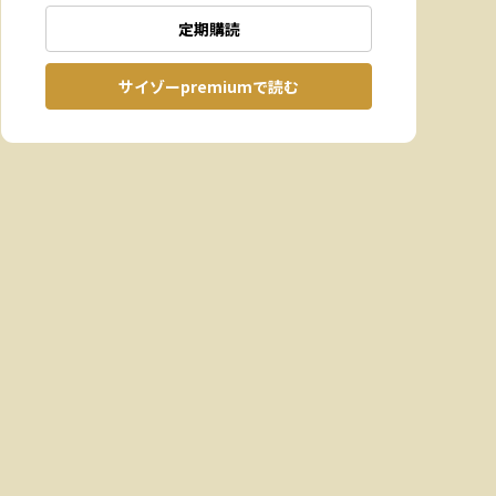
定期購読
サイゾーpremiumで読む