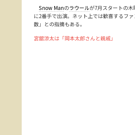
Snow Man
の
ラウール
が7月スタートの木
に2番手で出演。ネット上では歓喜するファ
数」との指摘もある。
宮舘涼太は「岡本太郎さんと親戚」